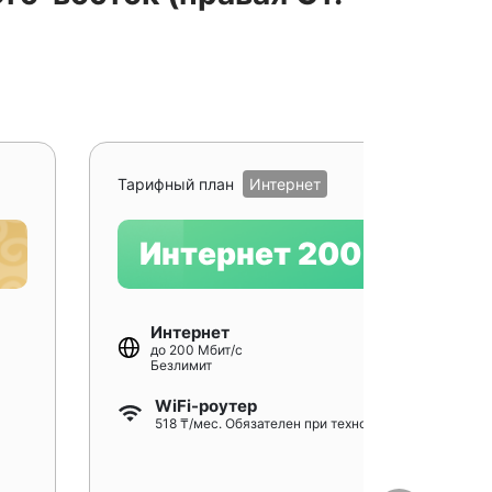
Рекомендуе
Тарифный план
Интернет
Интернет 200
Интернет
до 200 Мбит/с
Безлимит
WiFi-роутер
518 ₸/мес. Обязателен при технологии GPON