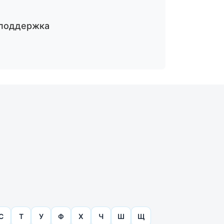
поддержка
С
Т
У
Ф
Х
Ч
Ш
Щ