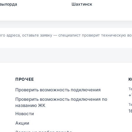
зылорда
Шахтинск
р
Байконур
альск
Зыряновск
его адреса, оставьте заявку — специалист проверит техническую в
ПРОЧЕЕ
К
Т
Проверить возможность подключения
+
Проверить возможность подключения по
Т
названию ЖК
1
Новости
Акции