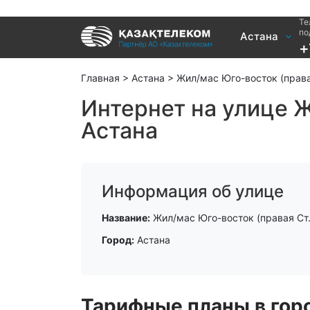
Те
Услуги
по
Астана
+
Интернет и ТВ в квартире
Интернет 
Интернет и ТВ в частном доме
TV+
Главная
>
Астана
>
Жил/мас Юго-восток (правая
Интернет на улице Ж
Астана
Информация об улице
Название:
Жил/мас Юго-восток (правая Ст. 
Город:
Астана
Тарифные планы в горо