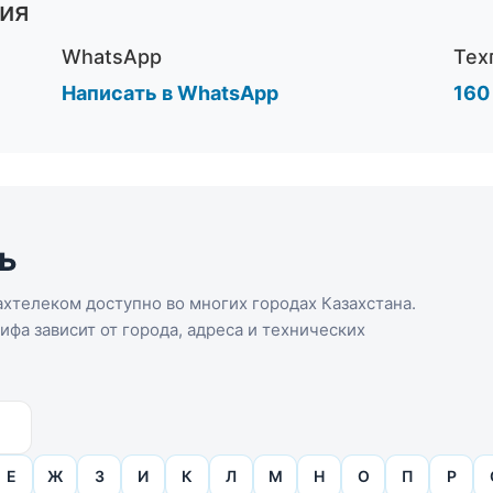
ия
WhatsApp
Тех
Написать в WhatsApp
160
ь
хтелеком доступно во многих городах Казахстана.
фа зависит от города, адреса и технических
Е
Ж
З
И
К
Л
М
Н
О
П
Р