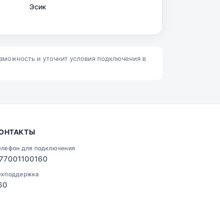
Эсик
Ленино
Талгар
озможность и уточнит условия подключения в
ОНТАКТЫ
елефон для подключения
77001100160
ехподдержка
60