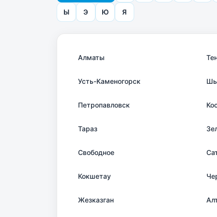
Ы
Э
Ю
Я
Алматы
Те
Усть-Каменогорск
Шы
Петропавловск
Ко
Тараз
Зе
Свободное
Са
Кокшетау
Че
Жезказган
Ал