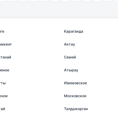
нге
Караганда
мкент
Актау
станай
Семей
леное
Атырау
тты
Изюмовское
рное
Московское
тай
Талдыкорган