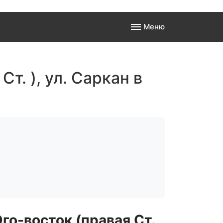
Меню
а
т. ), ул. Саркан в
 к
о-восток (правая Ст.