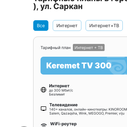
), ул. Саркан
Все
Интернет
Интернет+ТВ
Тарифный план
Интернет + ТВ
Keremet TV 300
Интернет
до 300 Мбит/с
Безлимит
Телевидение
140+ каналов, онлайн-кинотеатры: KINOROOM
Salem, Qazaqsha, Wink, MEGOGO, Premier, viju
WiFi-роутер