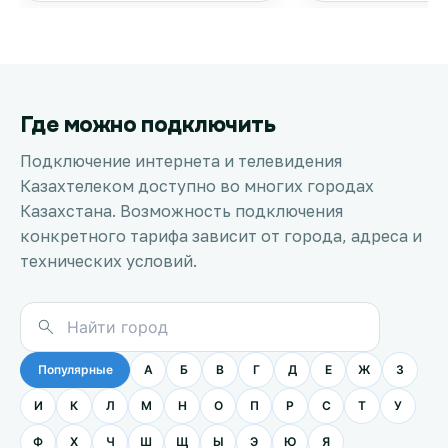
Где можно подключить
Подключение интернета и телевидения
Казахтелеком доступно во многих городах
Казахстана. Возможность подключения
конкретного тарифа зависит от города, адреса и
технических условий.
Популярные
А
Б
В
Г
Д
Е
Ж
З
И
К
Л
М
Н
О
П
Р
С
Т
У
Ф
Х
Ч
Ш
Щ
Ы
Э
Ю
Я