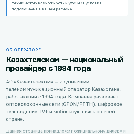
техническую возможность и уточнит условия
Петропавловск
подключения в вашем регионе.
Костанай
Семей
ОБ ОПЕРАТОРЕ
Темиртау
Казахтелеком — национальный
Тараз
провайдер с 1994 года
Зеленое
АО «Казахтелеком» — крупнейший
телекоммуникационный оператор Казахстана,
Атырау
работающий с 1994 года. Компания развивает
оптоволоконные сети (GPON/FTTH), цифровое
Правда
телевидение TV+ и мобильную связь по всей
стране.
Свободное
Данная страница принадлежит официальному дилеру и