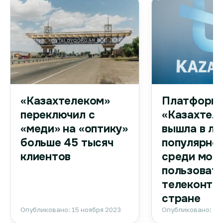
Платформа
«Казахтелеком»
«Казахтел
переключил с
вышла в ли
«меди» на «оптику»
популярно
больше 45 тысяч
среди моб
клиентов
пользоват
телеконтен
стране
Опубликовано: 15 ноября 2023
Опубликовано: 15 