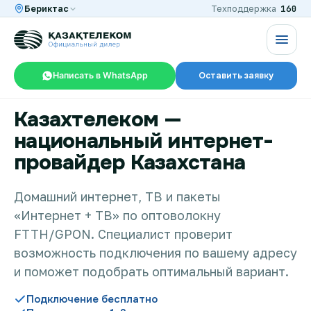
160
Бериктас
Техподдержка
Написать в WhatsApp
Оставить заявку
Казахтелеком —
RU
KZ
национальный интернет-
провайдер Казахстана
Интернет и ТВ в квартире
Домашний интернет, ТВ и пакеты
«Интернет + ТВ» по оптоволокну
Интернет и ТВ в частном доме
FTTH/GPON. Специалист проверит
возможность подключения по вашему адресу
Интернет в офис
и поможет подобрать оптимальный вариант.
Подключение бесплатно
TV+