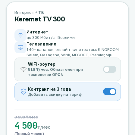
Интернет + ТВ
Keremet TV 300
Интернет
до 300 Мбит/с · Безлимит
Телевидение
140+ каналов, онлайн-кинотеатры: KINOROOM,
Salem, Qazaqsha, Wink, MEGOGO, Premier, viju
WiFi-роутер
518 ₸/мес. Обязателен при
технологии GPON
Контракт на 3 года
Добавить скидку на тариф
9 999 ₸/мес
4 500
₸/мес
(Первый месяц)