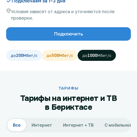
Подключаем за 1–3 дня
Условия зависят от адреса и уточняются после
проверки.
Проверить возможность подключения
Подключить
Проверить возможность подключения по названию
ЖК
200
500
1000
Новости
Акции
Заявка на подбор тарифа
ТАРИФЫ
Тарифы на интернет и ТВ
Подключиться к КазахТелеком
в Бериктасе
Все
Интернет
Интернет + ТВ
С мобильной с