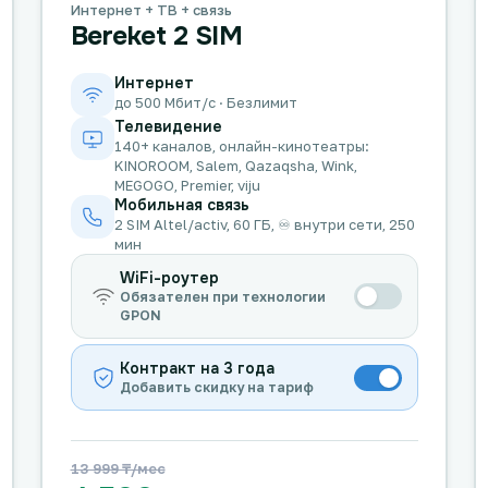
Интернет + ТВ + связь
Bereket 2 SIM
Интернет
до 500 Мбит/с · Безлимит
Телевидение
140+ каналов, онлайн-кинотеатры:
KINOROOM, Salem, Qazaqsha, Wink,
MEGOGO, Premier, viju
Мобильная связь
2 SIM Altel/activ, 60 ГБ, ♾️ внутри сети, 250
мин
WiFi-роутер
Обязателен при технологии
GPON
Контракт на 3 года
Добавить скидку на тариф
13 999 ₸/мес