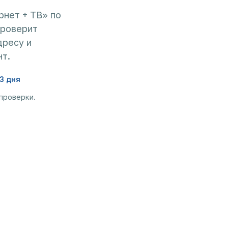
рнет + ТВ» по
проверит
дресу и
т.
3 дня
 проверки.