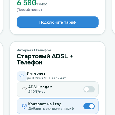
6 500
₸/мес
(Первый месяц)
Подключить тариф
Интернет+Телефон
Стартовый ADSL +
Телефон
Интернет
до 8 Мбит/с · Безлимит
ADSL-модем
240 ₸/мес
Контракт на 1 год
Добавить скидку на тариф