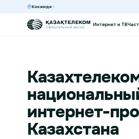
Кокжиде
Интернет и ТВ
Част
Интернет и ТВ в квартире
Казахтелеко
Интернет и ТВ в частном доме
национальны
Интернет в офис
интернет-пр
Казахстана
TV+