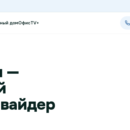
ный дом
Офис
TV+
Проверить возможность п
м —
Проверить возможность по
й
Новости
Акции
овайдер
Заявка на подбор тарифа
Подключиться к КазахТеле