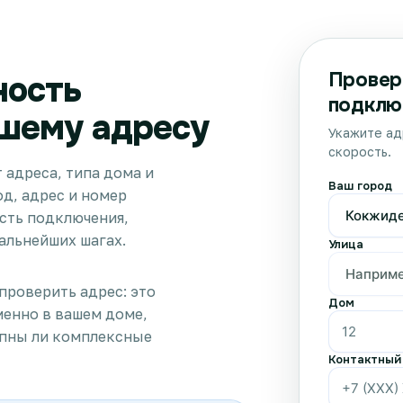
Провер
ность
подклю
шему адресу
Укажите ад
скорость.
 адреса, типа дома и
Ваш город
д, адрес и номер
сть подключения,
альнейших шагах.
Улица
проверить адрес: это
Дом
менно в вашем доме,
упны ли комплексные
Контактный