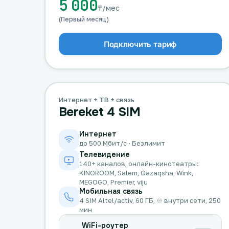
5 000
₸/мес
(Первый месяц)
Подключить тариф
Интернет + ТВ + связь
Bereket 4 SIM
Интернет
до 500 Мбит/с · Безлимит
Телевидение
140+ каналов, онлайн-кинотеатры:
KINOROOM, Salem, Qazaqsha, Wink,
MEGOGO, Premier, viju
Мобильная связь
4 SIM Altel/activ, 60 ГБ, ♾️ внутри сети, 250
мин
WiFi-роутер