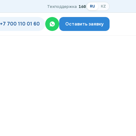
Техподдержка
160
RU
KZ
+7 700 110 01 60
Оставить заявку
одключения
дключения по названию ЖК
ком