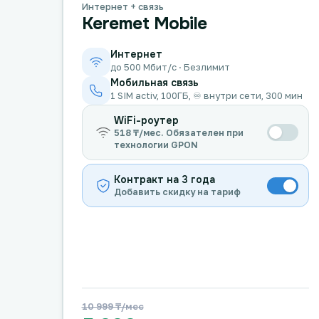
Интернет + связь
Keremet Mobile
Интернет
до 500 Мбит/с · Безлимит
Мобильная связь
1 SIM activ, 100ГБ, ♾️ внутри сети, 300 мин
WiFi-роутер
518 ₸/мес. Обязателен при
технологии GPON
Контракт на 3 года
Добавить скидку на тариф
10 999 ₸/мес