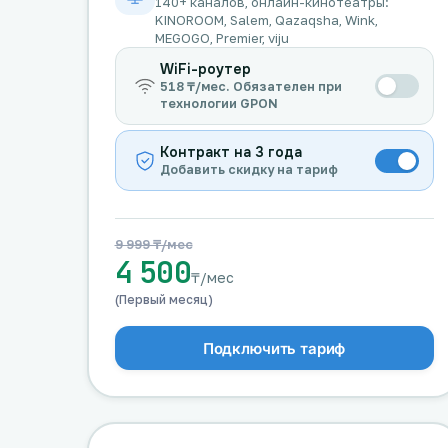
140+ каналов, онлайн-кинотеатры:
KINOROOM, Salem, Qazaqsha, Wink,
MEGOGO, Premier, viju
WiFi-роутер
518 ₸/мес. Обязателен при
технологии GPON
Контракт на 3 года
Добавить скидку на тариф
9 999 ₸/мес
4 500
₸/мес
(Первый месяц)
Подключить тариф