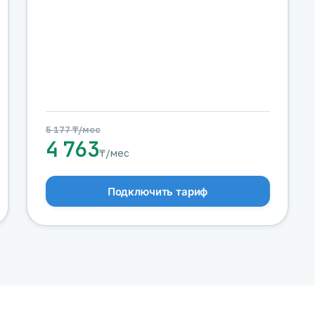
5 177 ₸/мес
4 763
₸/мес
Подключить тариф