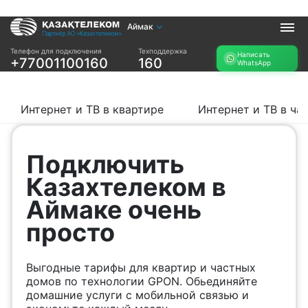
Аймак
Услуги
Телефон для подключения
Техподдержка
Написать
+77001100160
160
WhatsApp
Интернет и ТВ в
Интернет в офис
квартире
TV+
Интернет и ТВ в
Интернет и ТВ в квартире
Интернет и ТВ в ча
частном доме
Прочее
Подключить
Проверить
Акции
Казахтелеком в
возможность
Заявка на
подключения
Аймаке очень
подбор тарифа
Проверить
просто
Подключиться к
возможность
КазахТелеком
подключения по
названию ЖК
Выгодные тарифы для квартир и частных
Новости
домов по технологии GPON. Обьединяйте
домашние услуги с мобильной связью и