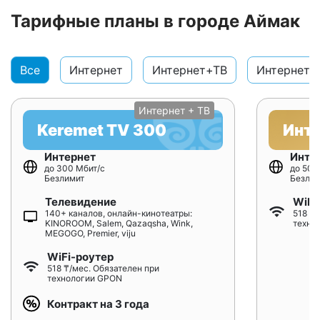
Тарифные планы в городе Аймак
Все
Интернет
Интернет+ТВ
Интернет+
Интернет + ТВ
Keremet TV 300
Инт
Интернет
Инте
до 300 Мбит/с
до 500
Безлимит
Безлим
Телевидение
WiFi
140+ каналов, онлайн-кинотеатры:
518 ₸/
KINOROOM, Salem, Qazaqsha, Wink,
техно
MEGOGO, Premier, viju
WiFi-роутер
518 ₸/мес. Обязателен при
технологии GPON
Контракт на 3 года