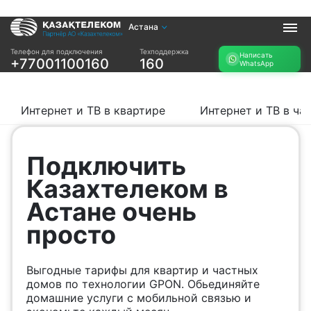
Астана
Услуги
Телефон для подключения
Техподдержка
Написать
+77001100160
160
WhatsApp
Интернет и ТВ в
Интернет в офис
квартире
TV+
Интернет и ТВ в
Интернет и ТВ в квартире
Интернет и ТВ в ча
частном доме
Прочее
Подключить
Проверить
Акции
Казахтелеком в
возможность
Заявка на
подключения
Астане очень
подбор тарифа
Проверить
просто
Подключиться к
возможность
КазахТелеком
подключения по
названию ЖК
Выгодные тарифы для квартир и частных
Новости
домов по технологии GPON. Обьединяйте
домашние услуги с мобильной связью и