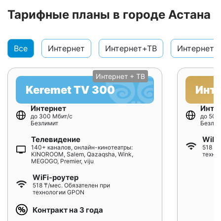
Тарифные планы в городе Астана
Все
Интернет
Интернет+ТВ
Интернет+
Интернет + ТВ
Keremet TV 300
Инт
Интернет
Инте
до 300 Мбит/с
до 500
Безлимит
Безлим
Телевидение
WiFi
140+ каналов, онлайн-кинотеатры:
518 ₸/
KINOROOM, Salem, Qazaqsha, Wink,
техно
MEGOGO, Premier, viju
WiFi-роутер
518 ₸/мес. Обязателен при
технологии GPON
Контракт на 3 года