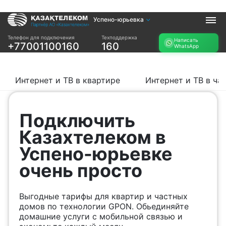
Успено-юрьевка
Услуги
Телефон для подключения
Техподдержка
Написать
+77001100160
160
WhatsApp
Интернет и ТВ в
Интернет в офис
квартире
TV+
Интернет и ТВ в
Интернет и ТВ в квартире
Интернет и ТВ в ча
частном доме
Прочее
Подключить
Проверить
Акции
Казахтелеком в
возможность
Заявка на
подключения
Успено-юрьевке
подбор тарифа
Проверить
очень просто
Подключиться к
возможность
КазахТелеком
подключения по
названию ЖК
Выгодные тарифы для квартир и частных
Новости
домов по технологии GPON. Обьединяйте
домашние услуги с мобильной связью и