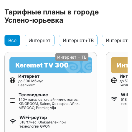
Тарифные планы в городе
Успено-юрьевка
Все
Интернет
Интернет+ТВ
Интернет+
Интернет + ТВ
Keremet TV 300
Инт
Интернет
Инте
до 300 Мбит/с
до 500
Безлимит
Безлим
Телевидение
WiFi
140+ каналов, онлайн-кинотеатры:
518 ₸/
KINOROOM, Salem, Qazaqsha, Wink,
техно
MEGOGO, Premier, viju
WiFi-роутер
518 ₸/мес. Обязателен при
технологии GPON