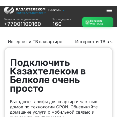
Белколь
Услуги
Телефон для подключения
Техподдержка
Написать
+77001100160
160
WhatsApp
Интернет и ТВ в
Интернет в офис
квартире
TV+
Интернет и ТВ в
Интернет и ТВ в квартире
Интернет и ТВ в ча
частном доме
Прочее
Подключить
Проверить
Акции
Казахтелеком в
возможность
Заявка на
подключения
Белколе очень
подбор тарифа
Проверить
просто
Подключиться к
возможность
КазахТелеком
подключения по
названию ЖК
Выгодные тарифы для квартир и частных
Новости
домов по технологии GPON. Обьединяйте
домашние услуги с мобильной связью и