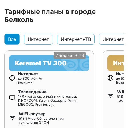
Тарифные планы в городе
Белколь
Все
Интернет
Интернет+ТВ
Интернет+
Интернет + ТВ
Keremet TV 300
Инт
Интернет
Инте
до 300 Мбит/с
до 500
Безлимит
Безлим
Телевидение
WiFi
140+ каналов, онлайн-кинотеатры:
518 ₸/
KINOROOM, Salem, Qazaqsha, Wink,
техно
MEGOGO, Premier, viju
WiFi-роутер
518 ₸/мес. Обязателен при
технологии GPON