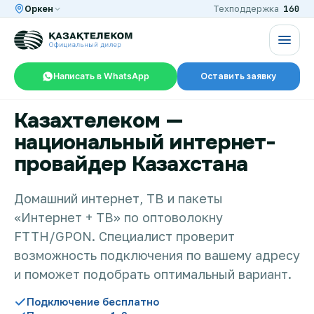
160
Оркен
Техподдержка
Написать в WhatsApp
Оставить заявку
Казахтелеком —
RU
KZ
национальный интернет-
провайдер Казахстана
Интернет и ТВ в квартире
Домашний интернет, ТВ и пакеты
«Интернет + ТВ» по оптоволокну
Интернет и ТВ в частном доме
FTTH/GPON. Специалист проверит
возможность подключения по вашему адресу
Интернет в офис
и поможет подобрать оптимальный вариант.
Подключение бесплатно
TV+