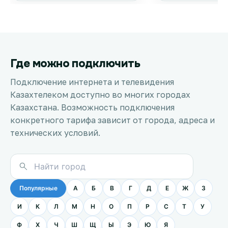
Где можно подключить
Подключение интернета и телевидения
Казахтелеком доступно во многих городах
Казахстана. Возможность подключения
конкретного тарифа зависит от города, адреса и
технических условий.
Популярные
А
Б
В
Г
Д
Е
Ж
З
И
К
Л
М
Н
О
П
Р
С
Т
У
Ф
Х
Ч
Ш
Щ
Ы
Э
Ю
Я