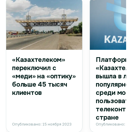
Платформа
«Казахтелеком»
«Казахтел
переключил с
вышла в ли
«меди» на «оптику»
популярно
больше 45 тысяч
среди моб
клиентов
пользоват
телеконтен
стране
Опубликовано: 15 ноября 2023
Опубликовано: 15 