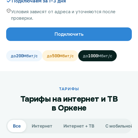
Подключаем за 1–3 дня
Условия зависят от адреса и уточняются после
проверки.
Проверить возможность подключения
Подключить
Проверить возможность подключения по названию
ЖК
200
500
1000
Новости
Акции
Заявка на подбор тарифа
ТАРИФЫ
Тарифы на интернет и ТВ
Подключиться к КазахТелеком
в Оркене
Все
Интернет
Интернет + ТВ
С мобильной с