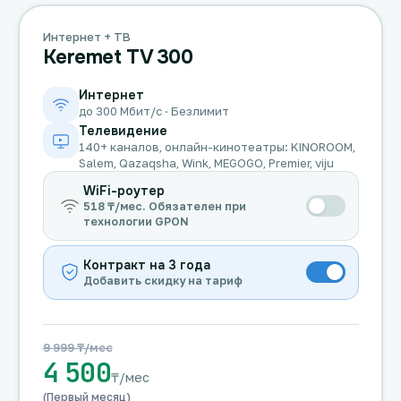
Интернет + ТВ
Keremet TV 300
Интернет
до 300 Мбит/с · Безлимит
Телевидение
140+ каналов, онлайн-кинотеатры: KINOROOM,
Salem, Qazaqsha, Wink, MEGOGO, Premier, viju
WiFi-роутер
518 ₸/мес. Обязателен при
технологии GPON
Контракт на 3 года
Добавить скидку на тариф
9 999 ₸/мес
4 500
₸/мес
(Первый месяц)