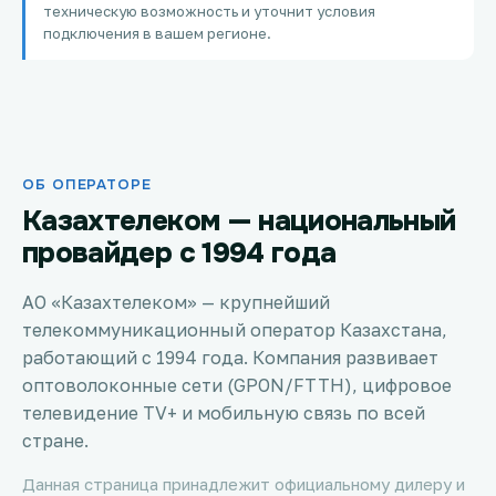
техническую возможность и уточнит условия
Петропавловск
подключения в вашем регионе.
Костанай
Семей
ОБ ОПЕРАТОРЕ
Темиртау
Казахтелеком — национальный
Тараз
провайдер с 1994 года
Зеленое
АО «Казахтелеком» — крупнейший
телекоммуникационный оператор Казахстана,
Атырау
работающий с 1994 года. Компания развивает
оптоволоконные сети (GPON/FTTH), цифровое
Правда
телевидение TV+ и мобильную связь по всей
стране.
Свободное
Данная страница принадлежит официальному дилеру и