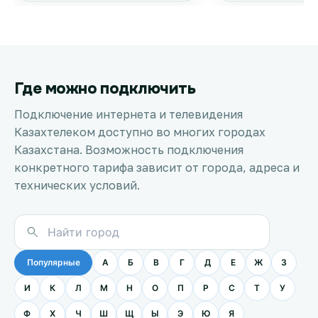
Где можно подключить
Подключение интернета и телевидения
Казахтелеком доступно во многих городах
Казахстана. Возможность подключения
конкретного тарифа зависит от города, адреса и
технических условий.
Популярные
А
Б
В
Г
Д
Е
Ж
З
И
К
Л
М
Н
О
П
Р
С
Т
У
Ф
Х
Ч
Ш
Щ
Ы
Э
Ю
Я