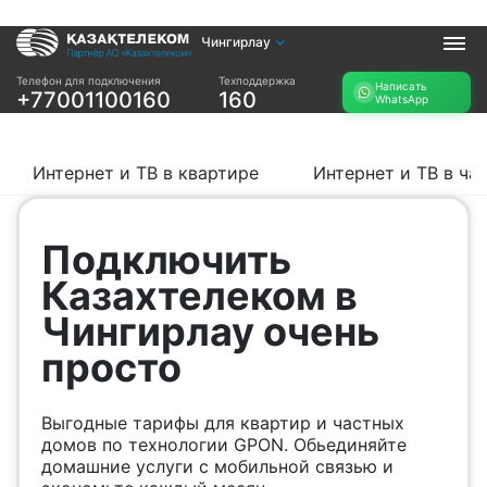
Чингирлау
Услуги
Телефон для подключения
Техподдержка
Написать
+77001100160
160
WhatsApp
Интернет и ТВ в
Интернет в офис
квартире
TV+
Интернет и ТВ в
Интернет и ТВ в квартире
Интернет и ТВ в ча
частном доме
Прочее
Подключить
Проверить
Акции
Казахтелеком в
возможность
Заявка на
подключения
Чингирлау очень
подбор тарифа
Проверить
просто
Подключиться к
возможность
КазахТелеком
подключения по
названию ЖК
Выгодные тарифы для квартир и частных
Новости
домов по технологии GPON. Обьединяйте
домашние услуги с мобильной связью и