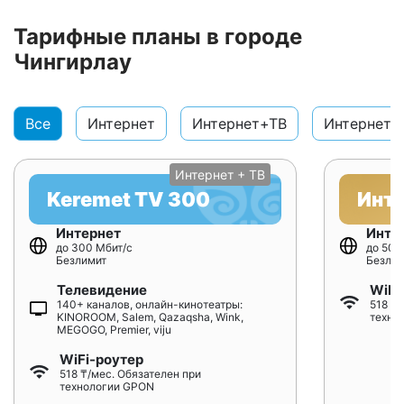
Тарифные планы в городе
Чингирлау
Все
Интернет
Интернет+ТВ
Интернет+
Интернет + ТВ
Keremet TV 300
Инт
Интернет
Инте
до 300 Мбит/с
до 500
Безлимит
Безлим
Телевидение
WiFi
140+ каналов, онлайн-кинотеатры:
518 ₸/
KINOROOM, Salem, Qazaqsha, Wink,
техно
MEGOGO, Premier, viju
WiFi-роутер
518 ₸/мес. Обязателен при
технологии GPON