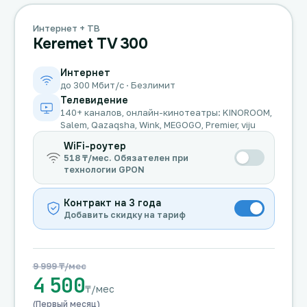
Интернет + ТВ
Keremet TV 300
Интернет
до 300 Мбит/с · Безлимит
Телевидение
140+ каналов, онлайн-кинотеатры: KINOROOM,
Salem, Qazaqsha, Wink, MEGOGO, Premier, viju
WiFi-роутер
518 ₸/мес. Обязателен при
технологии GPON
Контракт на 3 года
Добавить скидку на тариф
9 999 ₸/мес
4 500
₸/мес
(Первый месяц)