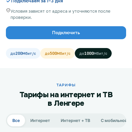
Подключаем за 1–3 дня
Условия зависят от адреса и уточняются после
проверки.
Проверить возможность подключения
Подключить
Проверить возможность подключения по названию
ЖК
200
500
1000
Новости
Акции
Заявка на подбор тарифа
ТАРИФЫ
Тарифы на интернет и ТВ
Подключиться к КазахТелеком
в Ленгере
Все
Интернет
Интернет + ТВ
С мобильной с