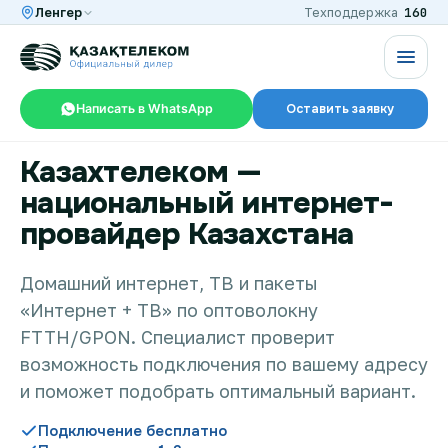
160
Ленгер
Техподдержка
Написать в WhatsApp
Оставить заявку
Казахтелеком —
RU
KZ
национальный интернет-
провайдер Казахстана
Интернет и ТВ в квартире
Домашний интернет, ТВ и пакеты
«Интернет + ТВ» по оптоволокну
Интернет и ТВ в частном доме
FTTH/GPON. Специалист проверит
возможность подключения по вашему адресу
Интернет в офис
и поможет подобрать оптимальный вариант.
Подключение бесплатно
TV+