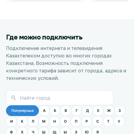
Где можно подключить
Подключение интернета и телевидения
Казахтелеком доступно во многих городах
Казахстана. Возможность подключения
конкретного тарифа зависит от города, адреса и
технических условий.
Популярные
А
Б
В
Г
Д
Е
Ж
З
И
К
Л
М
Н
О
П
Р
С
Т
У
Ф
Х
Ч
Ш
Щ
Ы
Э
Ю
Я