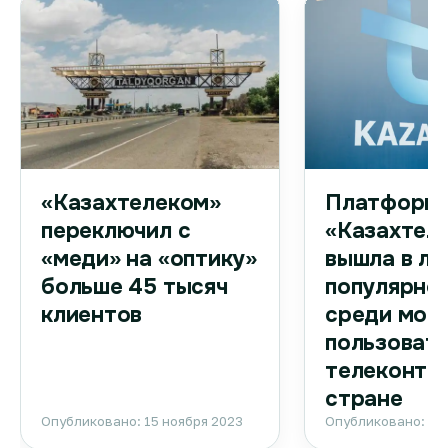
Платформа
«Казахтелеком»
«Казахтел
переключил с
вышла в ли
«меди» на «оптику»
популярно
больше 45 тысяч
среди моб
клиентов
пользоват
телеконтен
стране
Опубликовано: 15 ноября 2023
Опубликовано: 15 