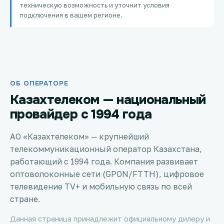
техническую возможность и уточнит условия
Петропавловск
подключения в вашем регионе.
Костанай
Семей
ОБ ОПЕРАТОРЕ
Темиртау
Казахтелеком — национальный
Тараз
провайдер с 1994 года
Зеленое
АО «Казахтелеком» — крупнейший
телекоммуникационный оператор Казахстана,
Атырау
работающий с 1994 года. Компания развивает
оптоволоконные сети (GPON/FTTH), цифровое
Правда
телевидение TV+ и мобильную связь по всей
стране.
Свободное
Данная страница принадлежит официальному дилеру и