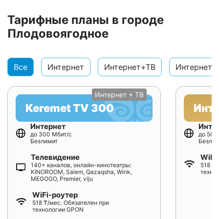
Тарифные планы в городе
Плодовоягодное
Все
Интернет
Интернет+ТВ
Интернет+
Интернет + ТВ
Keremet TV 300
Инт
Интернет
Инте
до 300 Мбит/с
до 500
Безлимит
Безлим
Телевидение
WiFi
140+ каналов, онлайн-кинотеатры:
518 ₸/
KINOROOM, Salem, Qazaqsha, Wink,
техно
MEGOGO, Premier, viju
WiFi-роутер
518 ₸/мес. Обязателен при
технологии GPON