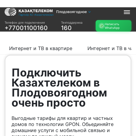
Плодовоягодное
Услуги
Телефон для подключения
Техподдержка
Написать
+77001100160
160
WhatsApp
Интернет и ТВ в
Интернет в офис
квартире
TV+
Интернет и ТВ в
Интернет и ТВ в квартире
Интернет и ТВ в ча
частном доме
Прочее
Подключить
Проверить
Акции
Казахтелеком в
возможность
Заявка на
подключения
Плодовоягодном
подбор тарифа
Проверить
очень просто
Подключиться к
возможность
КазахТелеком
подключения по
названию ЖК
Выгодные тарифы для квартир и частных
Новости
домов по технологии GPON. Обьединяйте
домашние услуги с мобильной связью и