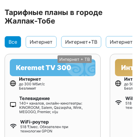
Тарифные планы в городе
Жалпак-Тобе
Все
Интернет
Интернет+ТВ
Интернет+
Интернет + ТВ
Keremet TV 300
Инт
Интернет
Инте
до 300 Мбит/с
до 500
Безлимит
Безлим
Телевидение
WiFi
140+ каналов, онлайн-кинотеатры:
518 ₸/
KINOROOM, Salem, Qazaqsha, Wink,
техно
MEGOGO, Premier, viju
WiFi-роутер
518 ₸/мес. Обязателен при
технологии GPON