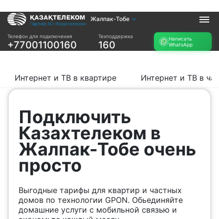
Жалпак-Тобе
Услуги
Телефон для подключения
Техподдержка
Написать
+77001100160
160
WhatsApp
Интернет и ТВ в
Интернет в офис
квартире
TV+
Интернет и ТВ в
Интернет и ТВ в квартире
Интернет и ТВ в ча
частном доме
Прочее
Подключить
Проверить
Акции
Казахтелеком в
возможность
Заявка на
подключения
Жалпак-Тобе очень
подбор тарифа
Проверить
просто
Подключиться к
возможность
КазахТелеком
подключения по
названию ЖК
Выгодные тарифы для квартир и частных
Новости
домов по технологии GPON. Обьединяйте
домашние услуги с мобильной связью и