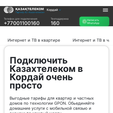
Кордай
Услуги
Телефон для подключения
Техподдержка
Написать
+77001100160
160
WhatsApp
Интернет и ТВ в
Интернет в офис
квартире
TV+
Интернет и ТВ в
Интернет и ТВ в квартире
Интернет и ТВ в ча
частном доме
Прочее
Подключить
Проверить
Акции
Казахтелеком в
возможность
Заявка на
подключения
Кордай очень
подбор тарифа
Проверить
просто
Подключиться к
возможность
КазахТелеком
подключения по
названию ЖК
Выгодные тарифы для квартир и частных
Новости
домов по технологии GPON. Обьединяйте
домашние услуги с мобильной связью и