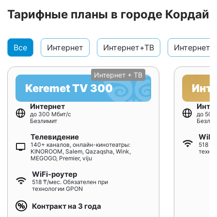
Тарифные планы в городе Кордай
Все
Интернет
Интернет+ТВ
Интернет+
Интернет + ТВ
Keremet TV 300
Инт
Интернет
Инте
до 300 Мбит/с
до 500
Безлимит
Безлим
Телевидение
WiFi
140+ каналов, онлайн-кинотеатры:
518 ₸/
KINOROOM, Salem, Qazaqsha, Wink,
техно
MEGOGO, Premier, viju
WiFi-роутер
518 ₸/мес. Обязателен при
технологии GPON
Контракт на 3 года