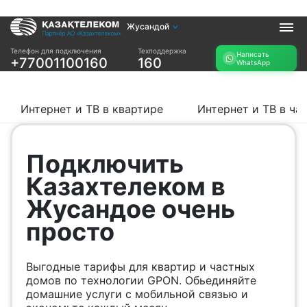
Жусандой
Услуги
Телефон для подключения
Техподдержка
Написать
+77001100160
160
WhatsApp
Интернет и ТВ в
Интернет в офис
квартире
TV+
Интернет и ТВ в
Интернет и ТВ в квартире
Интернет и ТВ в ча
частном доме
Прочее
Подключить
Проверить
Акции
Казахтелеком в
возможность
Заявка на
подключения
Жусандое очень
подбор тарифа
Проверить
просто
Подключиться к
возможность
КазахТелеком
подключения по
названию ЖК
Выгодные тарифы для квартир и частных
Новости
домов по технологии GPON. Обьединяйте
домашние услуги с мобильной связью и