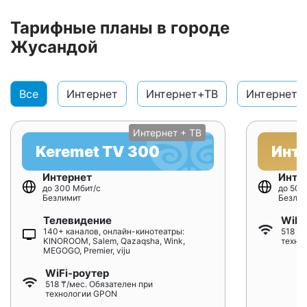
Тарифные планы в городе
Жусандой
Все
Интернет
Интернет+ТВ
Интернет+
Интернет + ТВ
Keremet TV 300
Инт
Интернет
Инте
до 300 Мбит/с
до 500
Безлимит
Безлим
Телевидение
WiFi
140+ каналов, онлайн-кинотеатры:
518 ₸/
KINOROOM, Salem, Qazaqsha, Wink,
техно
MEGOGO, Premier, viju
WiFi-роутер
518 ₸/мес. Обязателен при
технологии GPON