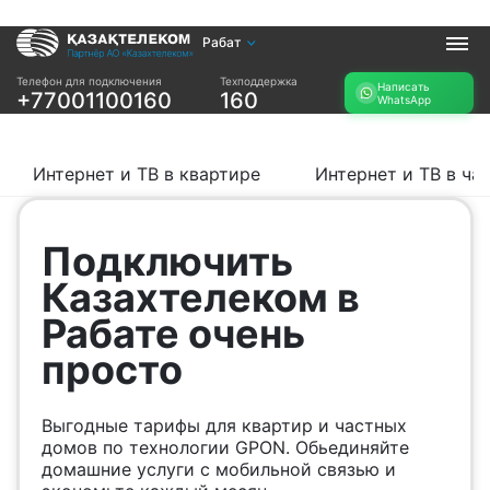
Рабат
Услуги
Телефон для подключения
Техподдержка
Написать
+77001100160
160
WhatsApp
Интернет и ТВ в
Интернет в офис
квартире
TV+
Интернет и ТВ в
Интернет и ТВ в квартире
Интернет и ТВ в ча
частном доме
Прочее
Подключить
Проверить
Акции
Казахтелеком в
возможность
Заявка на
подключения
Рабате очень
подбор тарифа
Проверить
просто
Подключиться к
возможность
КазахТелеком
подключения по
названию ЖК
Выгодные тарифы для квартир и частных
Новости
домов по технологии GPON. Обьединяйте
домашние услуги с мобильной связью и