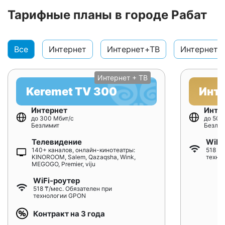
Тарифные планы в городе Рабат
Все
Интернет
Интернет+ТВ
Интернет+
Интернет + ТВ
Keremet TV 300
Инт
Интернет
Инте
до 300 Мбит/с
до 500
Безлимит
Безлим
Телевидение
WiFi
140+ каналов, онлайн-кинотеатры:
518 ₸/
KINOROOM, Salem, Qazaqsha, Wink,
техно
MEGOGO, Premier, viju
WiFi-роутер
518 ₸/мес. Обязателен при
технологии GPON
Контракт на 3 года