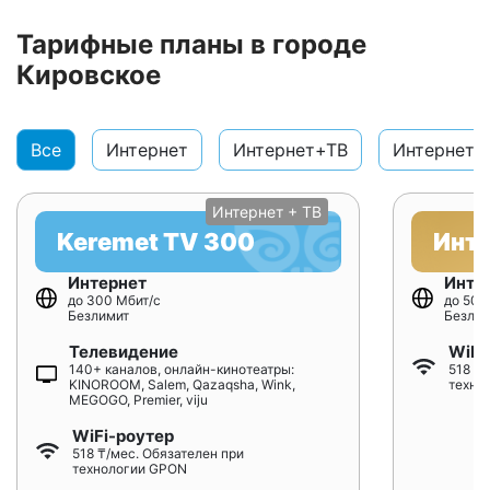
Тарифные планы в городе
Кировское
Все
Интернет
Интернет+ТВ
Интернет+
Интернет + ТВ
Keremet TV 300
Инт
Интернет
Инте
до 300 Мбит/с
до 500
Безлимит
Безлим
Телевидение
WiFi
140+ каналов, онлайн-кинотеатры:
518 ₸/
KINOROOM, Salem, Qazaqsha, Wink,
техно
MEGOGO, Premier, viju
WiFi-роутер
518 ₸/мес. Обязателен при
технологии GPON