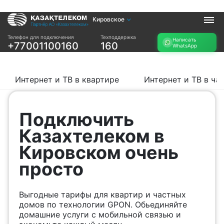
Кировское
Услуги
Телефон для подключения
Техподдержка
Написать
+77001100160
160
WhatsApp
Интернет и ТВ в
Интернет в офис
квартире
TV+
Интернет и ТВ в
Интернет и ТВ в квартире
Интернет и ТВ в ча
частном доме
Прочее
Подключить
Проверить
Акции
Казахтелеком в
возможность
Заявка на
подключения
Кировском очень
подбор тарифа
Проверить
просто
Подключиться к
возможность
КазахТелеком
подключения по
названию ЖК
Выгодные тарифы для квартир и частных
Новости
домов по технологии GPON. Обьединяйте
домашние услуги с мобильной связью и