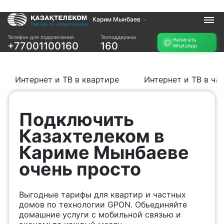
Карим Мынбаев
Услуги
Телефон для подключения
Техподдержка
Написать
+77001100160
160
WhatsApp
Интернет и ТВ в
Интернет в офис
квартире
TV+
Интернет и ТВ в
Интернет и ТВ в квартире
Интернет и ТВ в ча
частном доме
Прочее
Подключить
Проверить
Акции
Казахтелеком в
возможность
Заявка на
подключения
Кариме Мынбаеве
подбор тарифа
Проверить
очень просто
Подключиться к
возможность
КазахТелеком
подключения по
названию ЖК
Выгодные тарифы для квартир и частных
Новости
домов по технологии GPON. Обьединяйте
домашние услуги с мобильной связью и