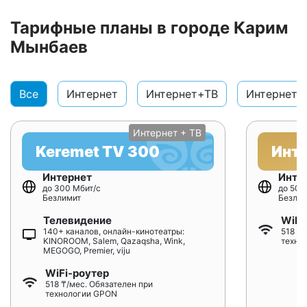
Тарифные планы в городе Карим
Мынбаев
Все
Интернет
Интернет+ТВ
Интернет+
Интернет + ТВ
Keremet TV 300
Инт
Интернет
Инте
до 300 Мбит/с
до 500
Безлимит
Безлим
Телевидение
WiFi
140+ каналов, онлайн-кинотеатры:
518 ₸/
KINOROOM, Salem, Qazaqsha, Wink,
техно
MEGOGO, Premier, viju
WiFi-роутер
518 ₸/мес. Обязателен при
технологии GPON