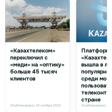
Платформа
«Казахтелеком»
«Казахтел
переключил с
вышла в ли
«меди» на «оптику»
популярно
больше 45 тысяч
среди моб
клиентов
пользоват
телеконтен
стране
Опубликовано: 15 ноября 2023
Опубликовано: 15 