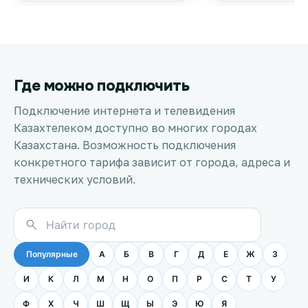
Где можно подключить
Подключение интернета и телевидения
Казахтелеком доступно во многих городах
Казахстана. Возможность подключения
конкретного тарифа зависит от города, адреса и
технических условий.
Популярные
А
Б
В
Г
Д
Е
Ж
З
И
К
Л
М
Н
О
П
Р
С
Т
У
Ф
Х
Ч
Ш
Щ
Ы
Э
Ю
Я