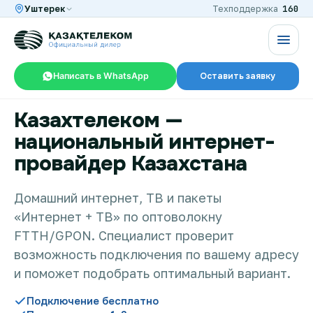
160
Уштерек
Техподдержка
Написать в WhatsApp
Оставить заявку
Казахтелеком —
RU
KZ
национальный интернет-
провайдер Казахстана
Интернет и ТВ в квартире
Домашний интернет, ТВ и пакеты
«Интернет + ТВ» по оптоволокну
Интернет и ТВ в частном доме
FTTH/GPON. Специалист проверит
возможность подключения по вашему адресу
Интернет в офис
и поможет подобрать оптимальный вариант.
Подключение бесплатно
TV+