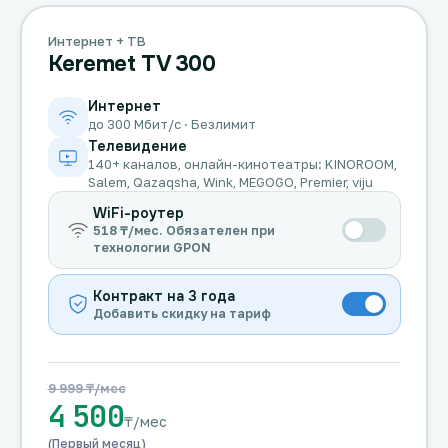
Интернет + ТВ
Keremet TV 300
Интернет
до 300 Мбит/с · Безлимит
Телевидение
140+ каналов, онлайн-кинотеатры: KINOROOM,
Salem, Qazaqsha, Wink, MEGOGO, Premier, viju
WiFi-роутер
518 ₸/мес. Обязателен при
технологии GPON
Контракт на 3 года
Добавить скидку на тариф
9 999 ₸/мес
4 500
₸/мес
(Первый месяц)