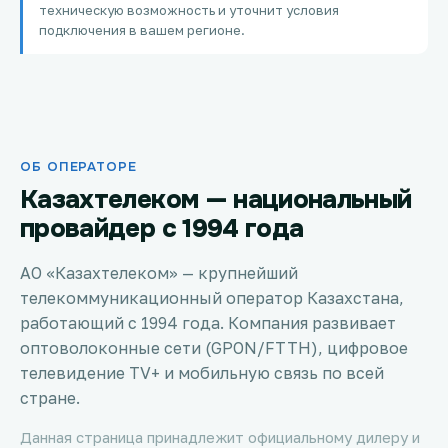
техническую возможность и уточнит условия
Петропавловск
подключения в вашем регионе.
Костанай
Семей
ОБ ОПЕРАТОРЕ
Темиртау
Казахтелеком — национальный
Тараз
провайдер с 1994 года
Зеленое
АО «Казахтелеком» — крупнейший
телекоммуникационный оператор Казахстана,
Атырау
работающий с 1994 года. Компания развивает
оптоволоконные сети (GPON/FTTH), цифровое
Правда
телевидение TV+ и мобильную связь по всей
стране.
Свободное
Данная страница принадлежит официальному дилеру и