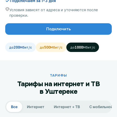
Подключаем за 1–3 дня
Условия зависят от адреса и уточняются после
проверки.
Проверить возможность подключения
Подключить
Проверить возможность подключения по названию
ЖК
200
500
1000
Новости
Акции
Заявка на подбор тарифа
ТАРИФЫ
Тарифы на интернет и ТВ
Подключиться к КазахТелеком
в Уштереке
Все
Интернет
Интернет + ТВ
С мобильной с