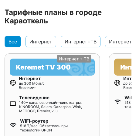
Тарифные планы в городе
Караоткель
Все
Интернет
Интернет+ТВ
Интернет+
Интернет + ТВ
Keremet TV 300
Инт
Интернет
Инте
до 300 Мбит/с
до 500
Безлимит
Безлим
Телевидение
WiFi
140+ каналов, онлайн-кинотеатры:
518 ₸/
KINOROOM, Salem, Qazaqsha, Wink,
техно
MEGOGO, Premier, viju
WiFi-роутер
518 ₸/мес. Обязателен при
технологии GPON