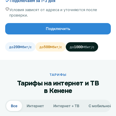
Подключаем за 1–3 дня
Условия зависят от адреса и уточняются после
проверки.
Проверить возможность подключения
Подключить
Проверить возможность подключения по названию
ЖК
200
500
1000
Новости
Акции
Заявка на подбор тарифа
ТАРИФЫ
Тарифы на интернет и ТВ
Подключиться к КазахТелеком
в Кенене
Все
Интернет
Интернет + ТВ
С мобильной с