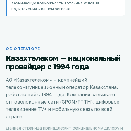
техническую возможность и уточнит условия
Петропавловск
подключения в вашем регионе.
Костанай
Семей
ОБ ОПЕРАТОРЕ
Темиртау
Казахтелеком — национальный
Тараз
провайдер с 1994 года
Зеленое
АО «Казахтелеком» — крупнейший
телекоммуникационный оператор Казахстана,
Атырау
работающий с 1994 года. Компания развивает
оптоволоконные сети (GPON/FTTH), цифровое
Правда
телевидение TV+ и мобильную связь по всей
стране.
Свободное
Данная страница принадлежит официальному дилеру и