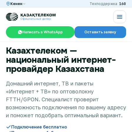
160
Кенен
Техподдержка
Написать в WhatsApp
Оставить заявку
Казахтелеком —
RU
KZ
национальный интернет-
провайдер Казахстана
Интернет и ТВ в квартире
Домашний интернет, ТВ и пакеты
«Интернет + ТВ» по оптоволокну
Интернет и ТВ в частном доме
FTTH/GPON. Специалист проверит
возможность подключения по вашему адресу
Интернет в офис
и поможет подобрать оптимальный вариант.
Подключение бесплатно
TV+