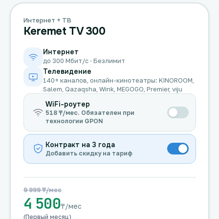
Интернет + ТВ
Keremet TV 300
Интернет
до 300 Мбит/с · Безлимит
Телевидение
140+ каналов, онлайн-кинотеатры: KINOROOM,
Salem, Qazaqsha, Wink, MEGOGO, Premier, viju
WiFi-роутер
518 ₸/мес. Обязателен при
технологии GPON
Контракт на 3 года
Добавить скидку на тариф
9 999 ₸/мес
4 500
₸/мес
(Первый месяц)