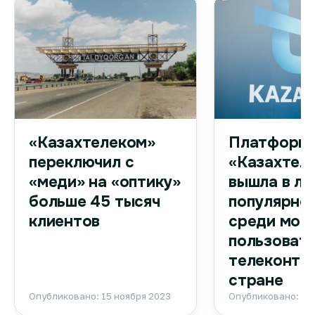
Платформа
«Казахтелеком»
«Казахтел
переключил с
вышла в ли
«меди» на «оптику»
популярно
больше 45 тысяч
среди моб
клиентов
пользоват
телеконтен
стране
Опубликовано: 15 ноября 2023
Опубликовано: 15 