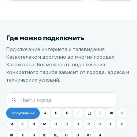
Где можно подключить
Подключение интернета и телевидения
Казахтелеком доступно во многих городах
Казахстана. Возможность подключения
конкретного тарифа зависит от города, адреса и
технических условий.
Популярные
А
Б
В
Г
Д
Е
Ж
З
И
К
Л
М
Н
О
П
Р
С
Т
У
Ф
Х
Ч
Ш
Щ
Ы
Э
Ю
Я