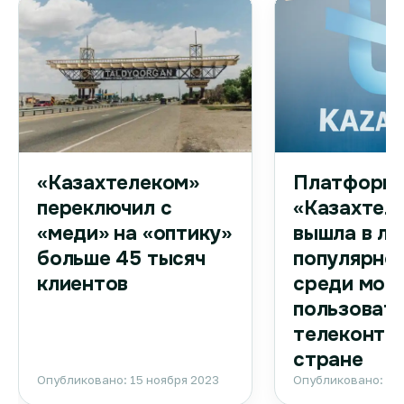
Платформа
«Казахтелеком»
«Казахтел
переключил с
вышла в ли
«меди» на «оптику»
популярно
больше 45 тысяч
среди моб
клиентов
пользоват
телеконтен
стране
Опубликовано: 15 ноября 2023
Опубликовано: 15 