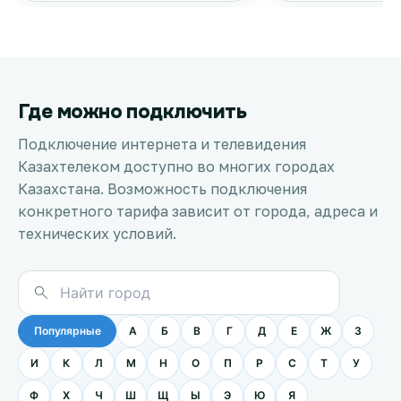
Где можно подключить
Подключение интернета и телевидения
Казахтелеком доступно во многих городах
Казахстана. Возможность подключения
конкретного тарифа зависит от города, адреса и
технических условий.
Популярные
А
Б
В
Г
Д
Е
Ж
З
И
К
Л
М
Н
О
П
Р
С
Т
У
Ф
Х
Ч
Ш
Щ
Ы
Э
Ю
Я