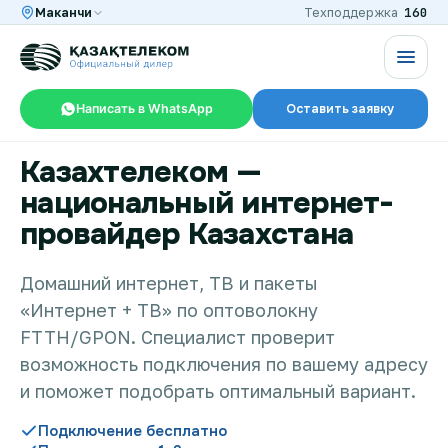
160
Маканчи
Техподдержка
Написать в WhatsApp
Оставить заявку
Казахтелеком —
RU
KZ
национальный интернет-
провайдер Казахстана
Интернет и ТВ в квартире
Домашний интернет, ТВ и пакеты
«Интернет + ТВ» по оптоволокну
Интернет и ТВ в частном доме
FTTH/GPON. Специалист проверит
возможность подключения по вашему адресу
Интернет в офис
и поможет подобрать оптимальный вариант.
Подключение бесплатно
TV+