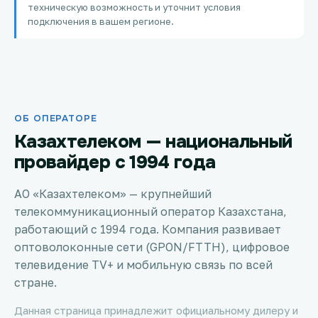
техническую возможность и уточнит условия
Петропавловск
подключения в вашем регионе.
Костанай
Семей
ОБ ОПЕРАТОРЕ
Темиртау
Казахтелеком — национальный
Тараз
провайдер с 1994 года
Зеленое
АО «Казахтелеком» — крупнейший
телекоммуникационный оператор Казахстана,
Атырау
работающий с 1994 года. Компания развивает
оптоволоконные сети (GPON/FTTH), цифровое
Правда
телевидение TV+ и мобильную связь по всей
стране.
Свободное
Данная страница принадлежит официальному дилеру и