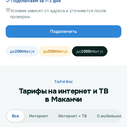
Подключаем за 1–3 дня
Условия зависят от адреса и уточняются после
проверки.
Проверить возможность подключения
Подключить
Проверить возможность подключения по названию
ЖК
200
500
1000
Новости
Акции
Заявка на подбор тарифа
ТАРИФЫ
Тарифы на интернет и ТВ
Подключиться к КазахТелеком
в Маканчи
Все
Интернет
Интернет + ТВ
С мобильной с