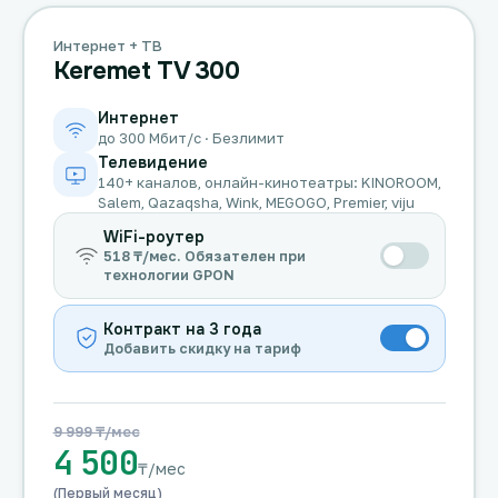
Интернет + ТВ
Keremet TV 300
Интернет
до 300 Мбит/с · Безлимит
Телевидение
140+ каналов, онлайн-кинотеатры: KINOROOM,
Salem, Qazaqsha, Wink, MEGOGO, Premier, viju
WiFi-роутер
518 ₸/мес. Обязателен при
технологии GPON
Контракт на 3 года
Добавить скидку на тариф
9 999 ₸/мес
4 500
₸/мес
(Первый месяц)