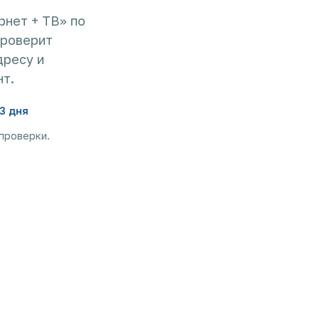
рнет + ТВ» по
проверит
дресу и
т.
3 дня
 проверки.