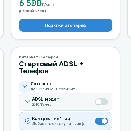
6 500
₸/мес
(Первый месяц)
Подключить тариф
Интернет+Телефон
Стартовый ADSL +
Телефон
Интернет
до 8 Мбит/с · Безлимит
ADSL-модем
240 ₸/мес
Контракт на 1 год
Добавить скидку на тариф