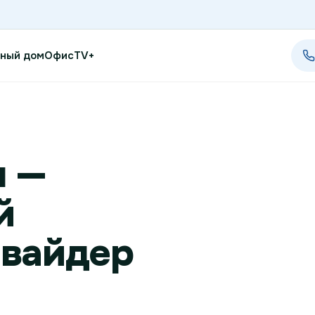
ный дом
Офис
TV+
Проверить возможность п
м —
Проверить возможность по
й
Новости
Акции
овайдер
Заявка на подбор тарифа
Подключиться к КазахТеле