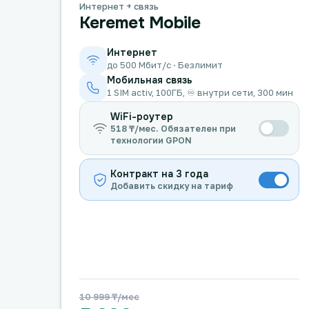
Интернет + связь
Keremet Mobile
Интернет
до 500 Мбит/с · Безлимит
Мобильная связь
1 SIM activ, 100ГБ, ♾️ внутри сети, 300 мин
WiFi-роутер
518 ₸/мес. Обязателен при
технологии GPON
Контракт на 3 года
Добавить скидку на тариф
10 999 ₸/мес