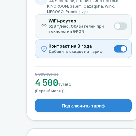
140+ каналов, онлайн-кинотеатры:
KINOROOM, Salem, Qazaqsha, Wink,
MEGOGO, Premier, viju
WiFi-роутер
518 ₸/мес. Обязателен при
технологии GPON
Контракт на 3 года
Добавить скидку на тариф
9 999 ₸/мес
4 500
₸/мес
(Первый месяц)
Подключить тариф