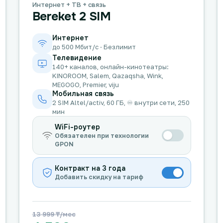
Интернет + ТВ + связь
Bereket 2 SIM
Интернет
до 500 Мбит/с · Безлимит
Телевидение
140+ каналов, онлайн-кинотеатры:
KINOROOM, Salem, Qazaqsha, Wink,
MEGOGO, Premier, viju
Мобильная связь
2 SIM Altel/activ, 60 ГБ, ♾️ внутри сети, 250
мин
WiFi-роутер
Обязателен при технологии
GPON
Контракт на 3 года
Добавить скидку на тариф
13 999 ₸/мес