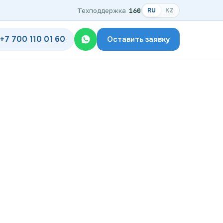
Техподдержка
160
RU
KZ
+7 700 110 01 60
Оставить заявку
одключения
дключения по названию ЖК
ком