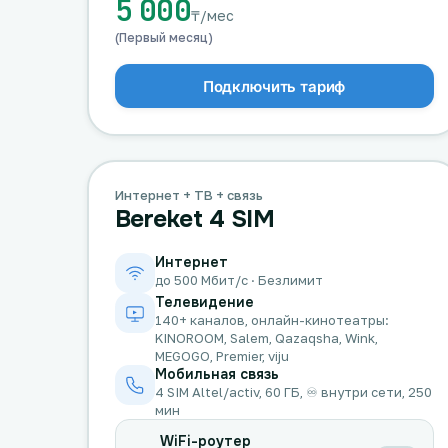
5 000
₸/мес
(Первый месяц)
Подключить тариф
Интернет + ТВ + связь
Bereket 4 SIM
Интернет
до 500 Мбит/с · Безлимит
Телевидение
140+ каналов, онлайн-кинотеатры:
KINOROOM, Salem, Qazaqsha, Wink,
MEGOGO, Premier, viju
Мобильная связь
4 SIM Altel/activ, 60 ГБ, ♾️ внутри сети, 250
мин
WiFi-роутер