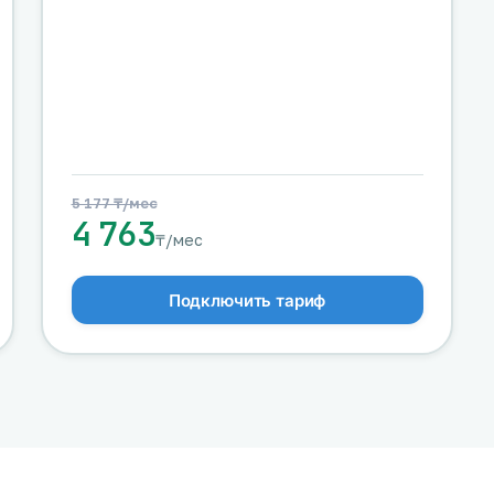
5 177 ₸/мес
4 763
₸/мес
Подключить тариф