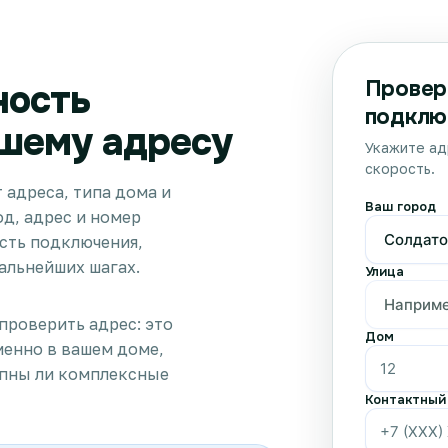
Провер
ность
подклю
шему адресу
Укажите ад
скорость.
 адреса, типа дома и
Ваш город
д, адрес и номер
сть подключения,
альнейших шагах.
Улица
проверить адрес: это
Дом
менно в вашем доме,
упны ли комплексные
Контактный