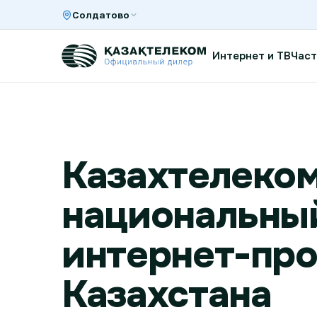
Солдатово
Интернет и ТВ
Част
Интернет и ТВ в квартире
Казахтелеко
Интернет и ТВ в частном доме
национальны
Интернет в офис
интернет-пр
Казахстана
TV+