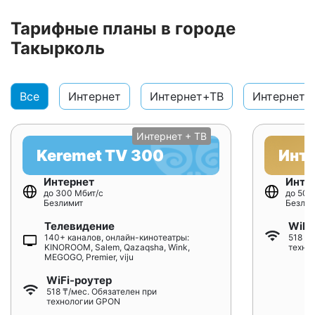
Тарифные планы в городе
Такырколь
Все
Интернет
Интернет+ТВ
Интернет+
Интернет + ТВ
Keremet TV 300
Инт
Интернет
Инте
до 300 Мбит/с
до 500
Безлимит
Безлим
Телевидение
WiFi
140+ каналов, онлайн-кинотеатры:
518 ₸/
KINOROOM, Salem, Qazaqsha, Wink,
техно
MEGOGO, Premier, viju
WiFi-роутер
518 ₸/мес. Обязателен при
технологии GPON