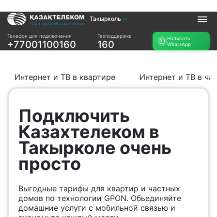
Такырколь
Услуги
Телефон для подключения
Техподдержка
Написать
+77001100160
160
WhatsApp
Интернет и ТВ в
Интернет в офис
квартире
TV+
Интернет и ТВ в
Интернет и ТВ в квартире
Интернет и ТВ в ча
частном доме
Прочее
Подключить
Проверить
Акции
Казахтелеком в
возможность
Заявка на
подключения
Такырколе очень
подбор тарифа
Проверить
просто
Подключиться к
возможность
КазахТелеком
подключения по
названию ЖК
Выгодные тарифы для квартир и частных
Новости
домов по технологии GPON. Обьединяйте
домашние услуги с мобильной связью и