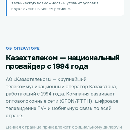
техническую возможность и уточнит условия
Петропавловск
подключения в вашем регионе.
Костанай
Семей
ОБ ОПЕРАТОРЕ
Темиртау
Казахтелеком — национальный
Тараз
провайдер с 1994 года
Зеленое
АО «Казахтелеком» — крупнейший
телекоммуникационный оператор Казахстана,
Атырау
работающий с 1994 года. Компания развивает
оптоволоконные сети (GPON/FTTH), цифровое
Правда
телевидение TV+ и мобильную связь по всей
стране.
Свободное
Данная страница принадлежит официальному дилеру и