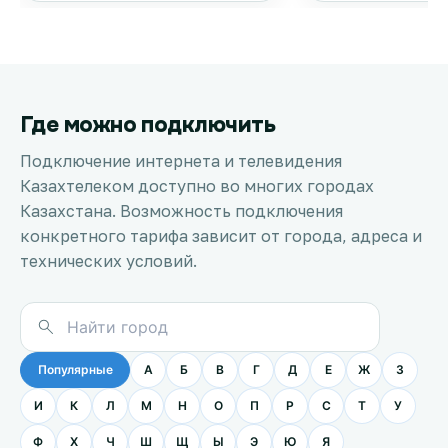
Где можно подключить
Подключение интернета и телевидения
Казахтелеком доступно во многих городах
Казахстана. Возможность подключения
конкретного тарифа зависит от города, адреса и
технических условий.
Популярные
А
Б
В
Г
Д
Е
Ж
З
И
К
Л
М
Н
О
П
Р
С
Т
У
Ф
Х
Ч
Ш
Щ
Ы
Э
Ю
Я