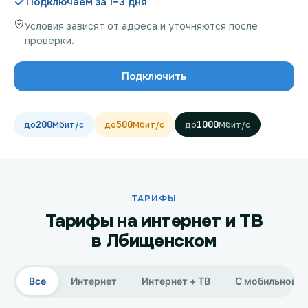
Подключаем за 1–3 дня
Условия зависят от адреса и уточняются после
проверки.
Проверить возможность подключения
Подключить
Проверить возможность подключения по названию
ЖК
200
500
1000
Новости
Акции
Заявка на подбор тарифа
ТАРИФЫ
Тарифы на интернет и ТВ
Подключиться к КазахТелеком
в Лбищенском
Все
Интернет
Интернет + ТВ
С мобильной с