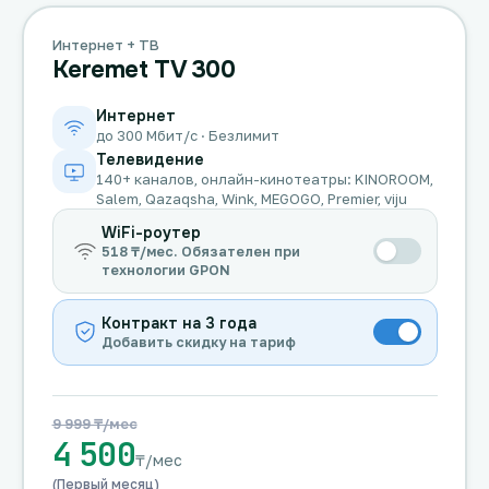
Интернет + ТВ
Keremet TV 300
Интернет
до 300 Мбит/с · Безлимит
Телевидение
140+ каналов, онлайн-кинотеатры: KINOROOM,
Salem, Qazaqsha, Wink, MEGOGO, Premier, viju
WiFi-роутер
518 ₸/мес. Обязателен при
технологии GPON
Контракт на 3 года
Добавить скидку на тариф
9 999 ₸/мес
4 500
₸/мес
(Первый месяц)