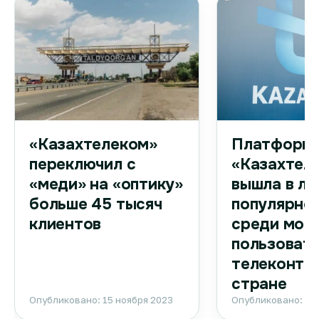
Платформа
«Казахтелеком»
«Казахтел
переключил с
вышла в ли
«меди» на «оптику»
популярно
больше 45 тысяч
среди моб
клиентов
пользоват
телеконтен
стране
Опубликовано: 15 ноября 2023
Опубликовано: 15 