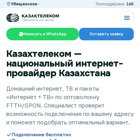
160
Лбищенское
Техподдержка
Написать в WhatsApp
Оставить заявку
Казахтелеком —
RU
KZ
национальный интернет-
провайдер Казахстана
Интернет и ТВ в квартире
Домашний интернет, ТВ и пакеты
«Интернет + ТВ» по оптоволокну
Интернет и ТВ в частном доме
FTTH/GPON. Специалист проверит
возможность подключения по вашему адресу
Интернет в офис
и поможет подобрать оптимальный вариант.
Подключение бесплатно
TV+