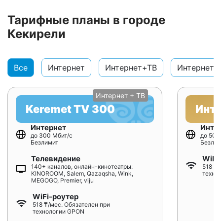
Тарифные планы в городе
Кекирели
Все
Интернет
Интернет+ТВ
Интернет+
Интернет + ТВ
Keremet TV 300
Инт
Интернет
Инте
до 300 Мбит/с
до 500
Безлимит
Безлим
Телевидение
WiFi
140+ каналов, онлайн-кинотеатры:
518 ₸/
KINOROOM, Salem, Qazaqsha, Wink,
техно
MEGOGO, Premier, viju
WiFi-роутер
518 ₸/мес. Обязателен при
технологии GPON