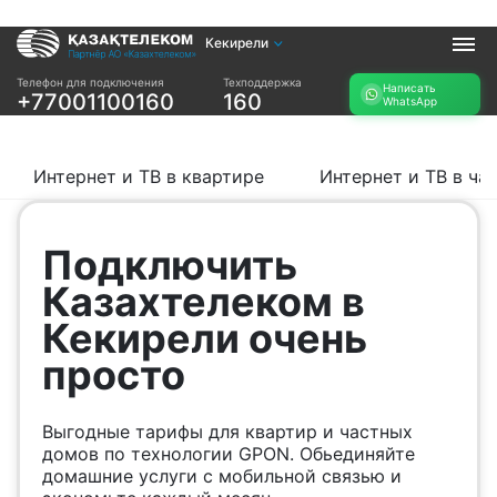
Кекирели
Услуги
Телефон для подключения
Техподдержка
Написать
+77001100160
160
WhatsApp
Интернет и ТВ в
Интернет в офис
квартире
TV+
Интернет и ТВ в
Интернет и ТВ в квартире
Интернет и ТВ в ча
частном доме
Прочее
Подключить
Проверить
Акции
Казахтелеком в
возможность
Заявка на
подключения
Кекирели очень
подбор тарифа
Проверить
просто
Подключиться к
возможность
КазахТелеком
подключения по
названию ЖК
Выгодные тарифы для квартир и частных
Новости
домов по технологии GPON. Обьединяйте
домашние услуги с мобильной связью и