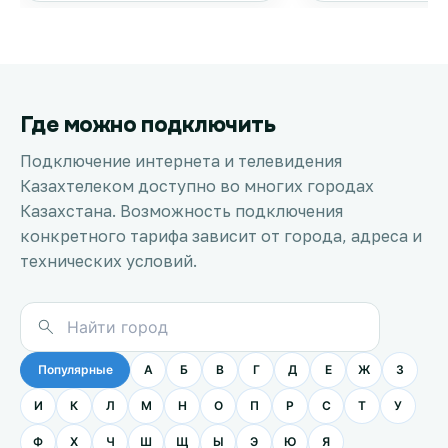
Где можно подключить
Подключение интернета и телевидения
Казахтелеком доступно во многих городах
Казахстана. Возможность подключения
конкретного тарифа зависит от города, адреса и
технических условий.
Популярные
А
Б
В
Г
Д
Е
Ж
З
И
К
Л
М
Н
О
П
Р
С
Т
У
Ф
Х
Ч
Ш
Щ
Ы
Э
Ю
Я