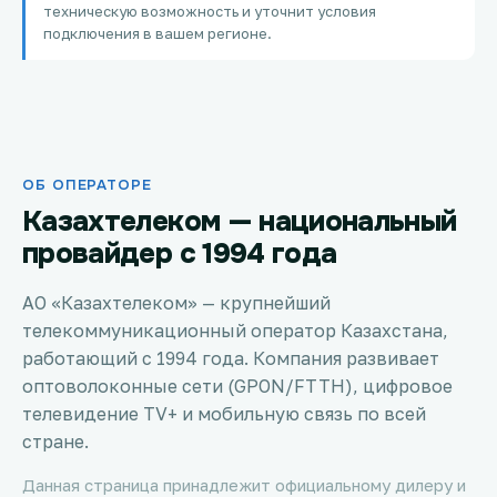
техническую возможность и уточнит условия
Петропавловск
подключения в вашем регионе.
Костанай
Семей
ОБ ОПЕРАТОРЕ
Темиртау
Казахтелеком — национальный
Тараз
провайдер с 1994 года
Зеленое
АО «Казахтелеком» — крупнейший
телекоммуникационный оператор Казахстана,
Атырау
работающий с 1994 года. Компания развивает
оптоволоконные сети (GPON/FTTH), цифровое
Правда
телевидение TV+ и мобильную связь по всей
стране.
Свободное
Данная страница принадлежит официальному дилеру и