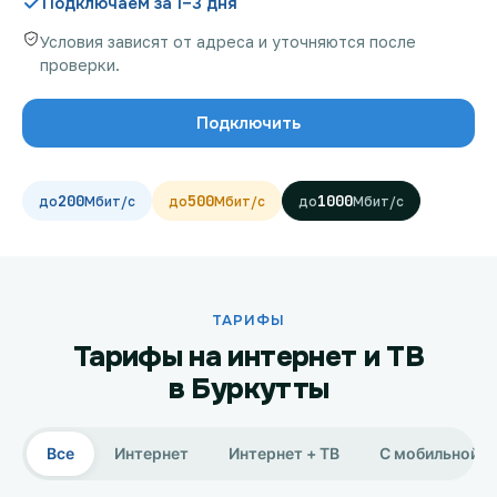
Подключаем за 1–3 дня
Условия зависят от адреса и уточняются после
проверки.
Проверить возможность подключения
Подключить
Проверить возможность подключения по названию
ЖК
200
500
1000
Новости
Акции
Заявка на подбор тарифа
ТАРИФЫ
Тарифы на интернет и ТВ
Подключиться к КазахТелеком
в Буркутты
Все
Интернет
Интернет + ТВ
С мобильной с