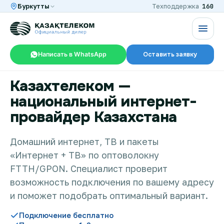
160
Буркутты
Техподдержка
Написать в WhatsApp
Оставить заявку
Казахтелеком —
RU
KZ
национальный интернет-
провайдер Казахстана
Интернет и ТВ в квартире
Домашний интернет, ТВ и пакеты
«Интернет + ТВ» по оптоволокну
Интернет и ТВ в частном доме
FTTH/GPON. Специалист проверит
возможность подключения по вашему адресу
Интернет в офис
и поможет подобрать оптимальный вариант.
Подключение бесплатно
TV+