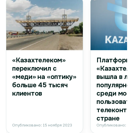
Платформа
«Казахтелеком»
«Казахтел
переключил с
вышла в ли
«меди» на «оптику»
популярно
больше 45 тысяч
среди моб
клиентов
пользоват
телеконтен
стране
Опубликовано: 15 ноября 2023
Опубликовано: 15 