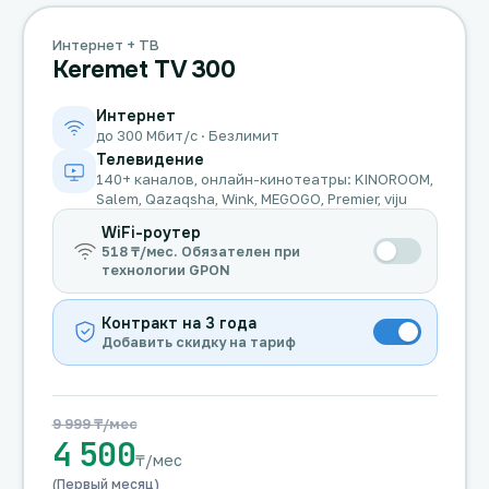
Интернет + ТВ
Keremet TV 300
Интернет
до 300 Мбит/с · Безлимит
Телевидение
140+ каналов, онлайн-кинотеатры: KINOROOM,
Salem, Qazaqsha, Wink, MEGOGO, Premier, viju
WiFi-роутер
518 ₸/мес. Обязателен при
технологии GPON
Контракт на 3 года
Добавить скидку на тариф
9 999 ₸/мес
4 500
₸/мес
(Первый месяц)