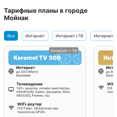
Тарифные планы в городе
Мойнак
Все
Интернет
Интернет+ТВ
Интернет+
Интернет + ТВ
Keremet TV 300
Инт
Интернет
Инте
до 300 Мбит/с
до 500
Безлимит
Безлим
Телевидение
WiFi
140+ каналов, онлайн-кинотеатры:
518 ₸/
KINOROOM, Salem, Qazaqsha, Wink,
техно
MEGOGO, Premier, viju
WiFi-роутер
518 ₸/мес. Обязателен при
технологии GPON