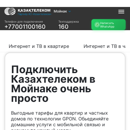
Мойнак
Услуги
Телефон для подключения
Техподдержка
Написать
+77001100160
160
WhatsApp
Интернет и ТВ в
Интернет в офис
квартире
TV+
Интернет и ТВ в
Интернет и ТВ в квартире
Интернет и ТВ в ча
частном доме
Прочее
Подключить
Проверить
Акции
Казахтелеком в
возможность
Заявка на
подключения
Мойнаке очень
подбор тарифа
Проверить
просто
Подключиться к
возможность
КазахТелеком
подключения по
названию ЖК
Выгодные тарифы для квартир и частных
Новости
домов по технологии GPON. Обьединяйте
домашние услуги с мобильной связью и