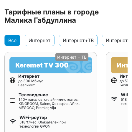
Тарифные планы в городе
Малика Габдуллина
Все
Интернет
Интернет+ТВ
Интернет+
Интернет + ТВ
Keremet TV 300
Инт
Интернет
Инте
до 300 Мбит/с
до 500
Безлимит
Безлим
Телевидение
WiFi
140+ каналов, онлайн-кинотеатры:
518 ₸/
KINOROOM, Salem, Qazaqsha, Wink,
техно
MEGOGO, Premier, viju
WiFi-роутер
518 ₸/мес. Обязателен при
технологии GPON