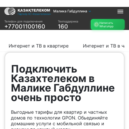
Малика Габдуллина
Услуги
Телефон для подключения
Техподдержка
Написать
+77001100160
160
WhatsApp
Интернет и ТВ в
Интернет в офис
квартире
TV+
Интернет и ТВ в
Интернет и ТВ в квартире
Интернет и ТВ в ча
частном доме
Прочее
Подключить
Проверить
Акции
Казахтелеком в
возможность
Заявка на
подключения
Малике Габдуллине
подбор тарифа
Проверить
очень просто
Подключиться к
возможность
КазахТелеком
подключения по
названию ЖК
Выгодные тарифы для квартир и частных
Новости
домов по технологии GPON. Обьединяйте
домашние услуги с мобильной связью и