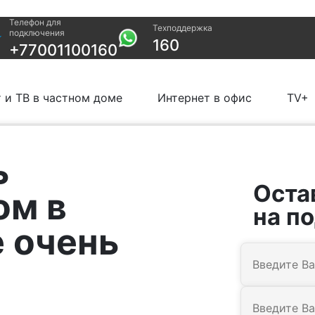
Телефон для
Техподдержка
Прочее
подключения
160
+77001100160
в офис
Проверить
Акции
возможность
Заявка на
подключения
подбор тариф
 и ТВ в частном доме
Интернет в офис
TV+
Проверить
Подключиться
возможность
КазахТелеком
подключения по
названию ЖК
ь
Новости
Оста
ом в
на п
 очень