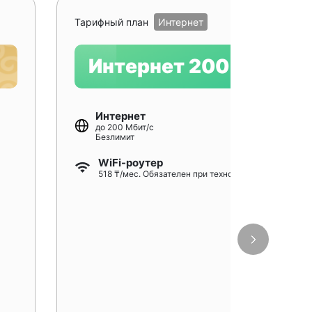
Рекомендуе
Тарифный план
Интернет
Интернет 200
Интернет
до 200 Мбит/с
Безлимит
WiFi-роутер
518 ₸/мес. Обязателен при технологии GPON