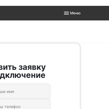
Меню
а
 к
вить заявку
одключение