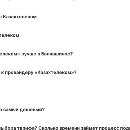
а Казахтелеком
хтелеком
елеком» лучше в Балкашиное?
м к провайдеру «Казахтелеком»?
та самый дешевый?
 выбора тарифа? Сколько времени займет процесс по