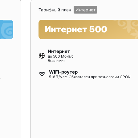
Тарифный план
Интернет
Интернет 500
Интернет
до 500 Мбит/с
Безлимит
WiFi-роутер
,
518 ₸/мес. Обязателен при технологии GPON