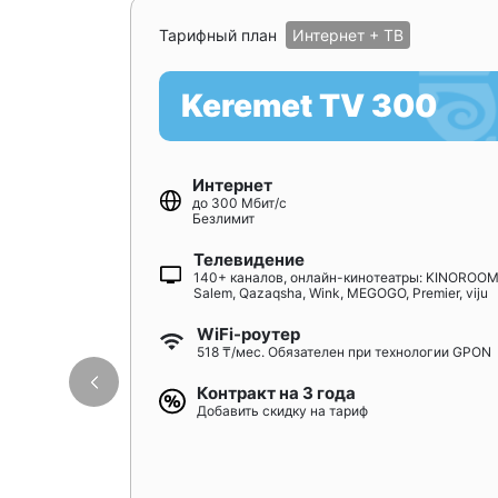
Тарифный план
Интернет + ТВ
Keremet TV 300
Интернет
до 300 Мбит/с
Безлимит
Телевидение
140+ каналов, онлайн-кинотеатры: KINOROOM
Salem, Qazaqsha, Wink, MEGOGO, Premier, viju
WiFi-роутер
518 ₸/мес. Обязателен при технологии GPON
Контракт на 3 года
Добавить скидку на тариф