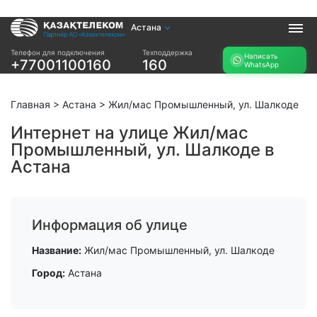
Астана
Услуги
Телефон для подключения
Техподдержка
Написать
+77001100160
160
WhatsApp
Интернет и ТВ в
Интернет в офис
квартире
TV+
Интернет и ТВ в
Главная
>
Астана
>
Жил/мас Промышленный, ул. Шалкоде
частном доме
Интернет на улице Жил/мас
Промышленный, ул. Шалкоде в
Прочее
Астана
Проверить
Акции
возможность
Заявка на
подключения
подбор тарифа
Проверить
Информация об улице
Подключиться к
возможность
КазахТелеком
подключения по
Название:
Жил/мас Промышленный, ул. Шалкоде
названию ЖК
Город:
Астана
Новости