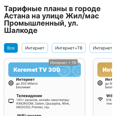
Тарифные планы в городе
Астана на улице Жил/мас
Промышленный, ул.
Шалкоде
Все
Интернет
Интернет+ТВ
Интернет+
Интернет + ТВ
Keremet TV 300
Инт
Интернет
Инте
до 300 Мбит/с
до 500
Безлимит
Безлим
Телевидение
WiFi
140+ каналов, онлайн-кинотеатры:
518 ₸/
KINOROOM, Salem, Qazaqsha, Wink,
техно
MEGOGO, Premier, viju
WiFi-роутер