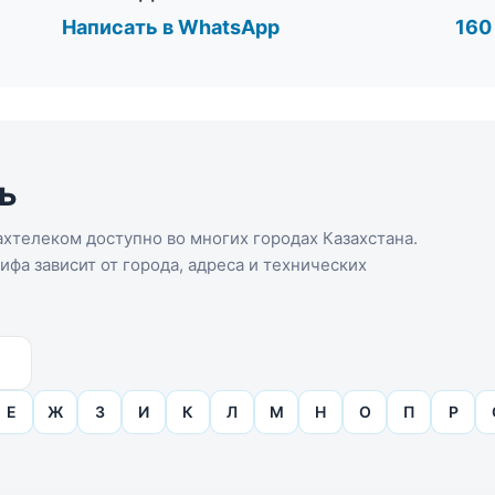
Написать в WhatsApp
160
ь
хтелеком доступно во многих городах Казахстана.
фа зависит от города, адреса и технических
Е
Ж
З
И
К
Л
М
Н
О
П
Р