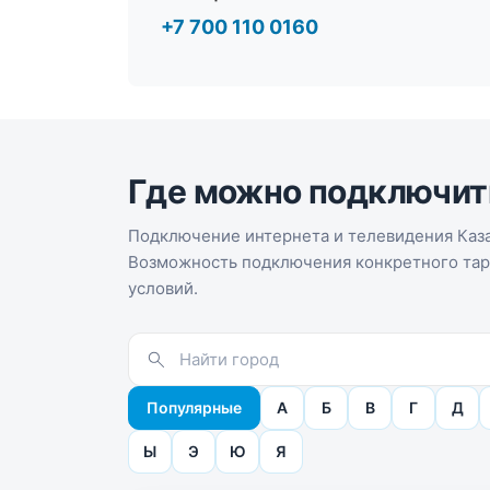
+7 700 110 0160
Где можно подключит
Подключение интернета и телевидения Каза
Возможность подключения конкретного тари
условий.
Популярные
А
Б
В
Г
Д
Ы
Э
Ю
Я