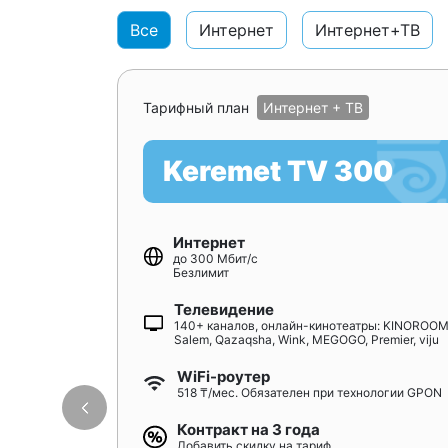
Все
Интернет
Интернет+ТВ
Тарифный план
Интернет + ТВ
Keremet TV 300
Интернет
до 300 Мбит/с
Безлимит
Телевидение
140+ каналов, онлайн-кинотеатры: KINOROOM
Salem, Qazaqsha, Wink, MEGOGO, Premier, viju
WiFi-роутер
518 ₸/мес. Обязателен при технологии GPON
Контракт на 3 года
Добавить скидку на тариф