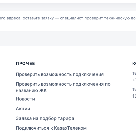
р
Байконур
альск
Зыряновск
его адреса, оставьте заявку — специалист проверит техническую в
ПРОЧЕЕ
К
Т
Проверить возможность подключения
+
Проверить возможность подключения по
Т
названию ЖК
1
Новости
Акции
Заявка на подбор тарифа
Подключиться к КазахТелеком