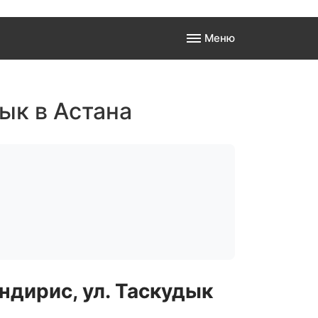
Меню
а
ык в Астана
 к
ндирис, ул. Таскудык