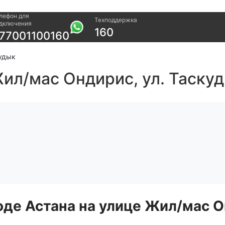
лефон для
Техподдержка
Прочее
дключения
160
77001100160
в офис
Проверить
Акции
возможность
Заявка на
кудык
подключения
подбор тариф
Проверить
ил/мас Ондирис, ул. Таскуд
Подключиться
возможность
КазахТелеком
подключения по
названию ЖК
Новости
де Астана на улице Жил/мас О