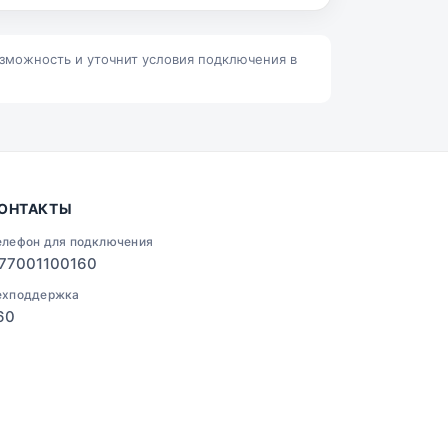
Ленино
Талгар
озможность и уточнит условия подключения в
ОНТАКТЫ
елефон для подключения
77001100160
ехподдержка
60