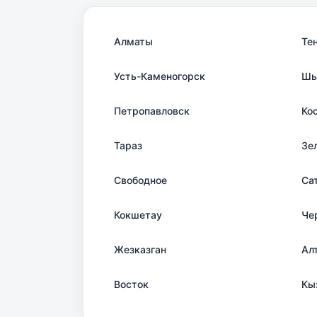
Алматы
Те
Усть-Каменогорск
Шы
Петропавловск
Ко
Тараз
Зе
Свободное
Са
Кокшетау
Че
Жезказган
Ал
Восток
Кы