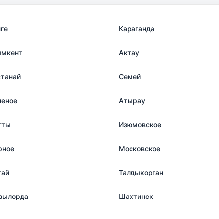
нге
Караганда
мкент
Актау
станай
Семей
леное
Атырау
тты
Изюмовское
рное
Московское
тай
Талдыкорган
зылорда
Шахтинск