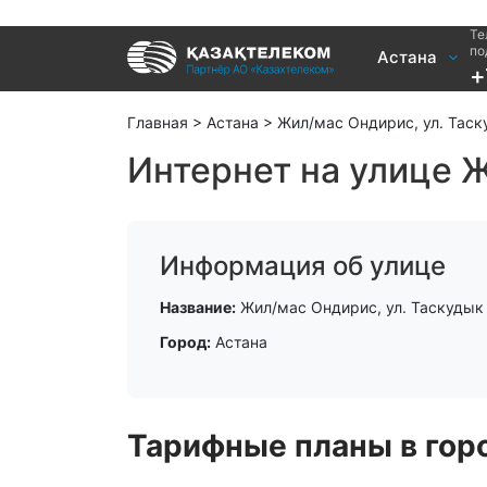
Те
Услуги
по
Астана
+
Интернет и ТВ в квартире
Интернет 
Интернет и ТВ в частном доме
TV+
Главная
>
Астана
>
Жил/мас Ондирис, ул. Тас
Интернет на улице Ж
Информация об улице
Название:
Жил/мас Ондирис, ул. Таскудык
Город:
Астана
Тарифные планы в горо