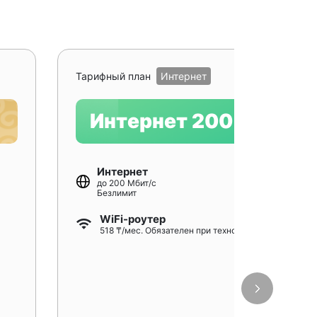
Рекомендуе
Тарифный план
Интернет
Интернет 200
Интернет
до 200 Мбит/с
Безлимит
WiFi-роутер
518 ₸/мес. Обязателен при технологии GPON