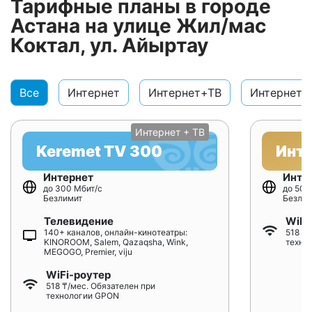
Тарифные планы в городе
Астана на улице Жил/мас
Коктал, ул. Айыртау
Все
Интернет
Интернет+ТВ
Интернет+
Интернет + ТВ
Keremet TV 300
Инт
Интернет
Инте
до 300 Мбит/с
до 500
Безлимит
Безлим
Телевидение
WiFi
140+ каналов, онлайн-кинотеатры:
518 ₸/
KINOROOM, Salem, Qazaqsha, Wink,
техно
MEGOGO, Premier, viju
WiFi-роутер
518 ₸/мес. Обязателен при
технологии GPON