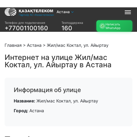
Астана
Услуги
Телефон для подключения
Техподдержка
Написать
+77001100160
160
WhatsApp
Интернет и ТВ в
Интернет в офис
квартире
TV+
Интернет и ТВ в
Главная
>
Астана
>
Жил/мас Коктал, ул. Айыртау
частном доме
Интернет на улице Жил/мас
Коктал, ул. Айыртау в Астана
Прочее
Проверить
Акции
возможность
Заявка на
подключения
Информация об улице
подбор тарифа
Проверить
Подключиться к
Название:
Жил/мас Коктал, ул. Айыртау
возможность
КазахТелеком
подключения по
Город:
Астана
названию ЖК
Новости