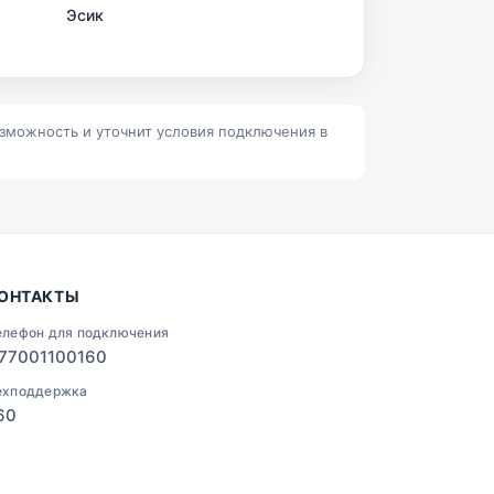
Эсик
Ленино
Талгар
озможность и уточнит условия подключения в
ОНТАКТЫ
елефон для подключения
77001100160
ехподдержка
60