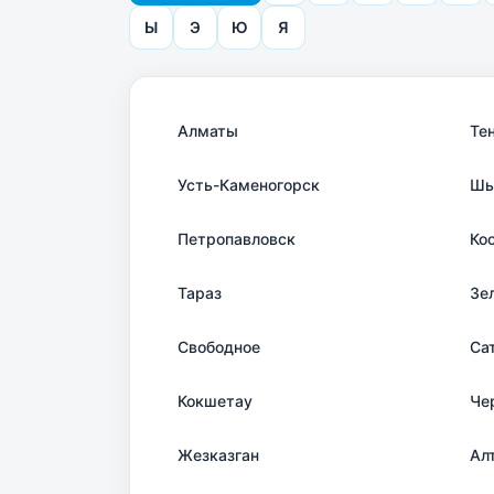
Ы
Э
Ю
Я
Алматы
Те
Усть-Каменогорск
Шы
Петропавловск
Ко
Тараз
Зе
Свободное
Са
Кокшетау
Че
Жезказган
Ал