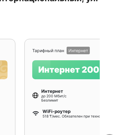
Рекомендуе
Тарифный план
Интернет
Интернет 200
Интернет
до 200 Мбит/с
Безлимит
WiFi-роутер
518 ₸/мес. Обязателен при технологии GPON