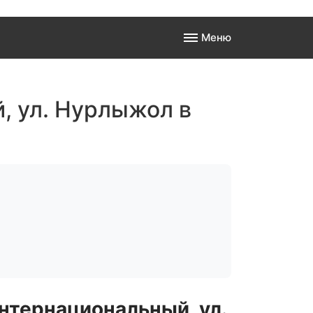
Меню
а
, ул. Нурлыжол в
 к
нтернациональный, ул.