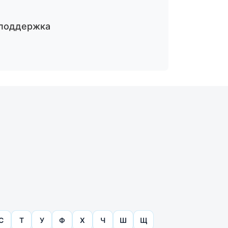
поддержка
С
Т
У
Ф
Х
Ч
Ш
Щ