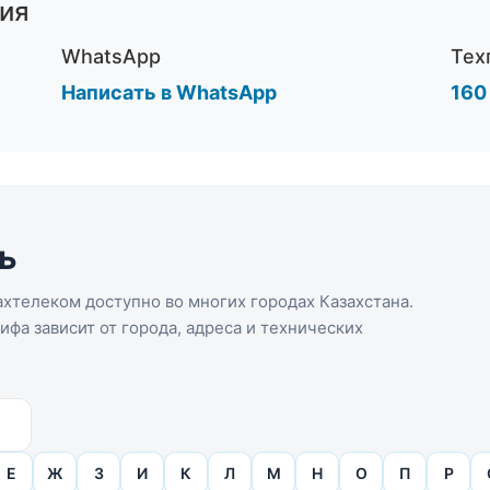
ия
WhatsApp
Тех
Написать в WhatsApp
160
ь
хтелеком доступно во многих городах Казахстана.
фа зависит от города, адреса и технических
Е
Ж
З
И
К
Л
М
Н
О
П
Р