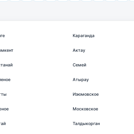
нге
Караганда
мкент
Актау
станай
Семей
леное
Атырау
тты
Изюмовское
рное
Московское
тай
Талдыкорган