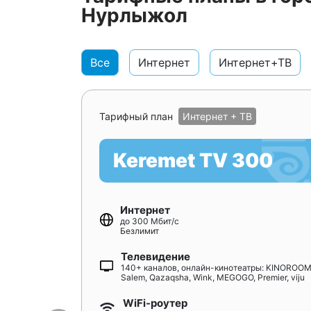
Нурлыжол
Все
Интернет
Интернет+ТВ
Тарифный план
Интернет + ТВ
Keremet TV 300
Интернет
до 300 Мбит/с
Безлимит
Телевидение
140+ каналов, онлайн-кинотеатры: KINOROOM
Salem, Qazaqsha, Wink, MEGOGO, Premier, viju
WiFi-роутер