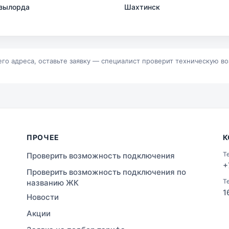
зылорда
Шахтинск
р
Байконур
альск
Зыряновск
его адреса, оставьте заявку — специалист проверит техническую в
ПРОЧЕЕ
К
Т
Проверить возможность подключения
+
Проверить возможность подключения по
Т
названию ЖК
1
Новости
Акции