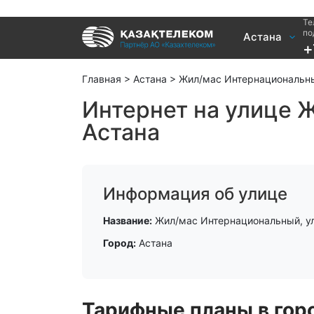
Те
Услуги
по
Астана
+
Интернет и ТВ в квартире
Интернет 
Интернет и ТВ в частном доме
TV+
Главная
>
Астана
>
Жил/мас Интернациональны
Интернет на улице 
Астана
Информация об улице
Название:
Жил/мас Интернациональный, у
Город:
Астана
Тарифные планы в горо