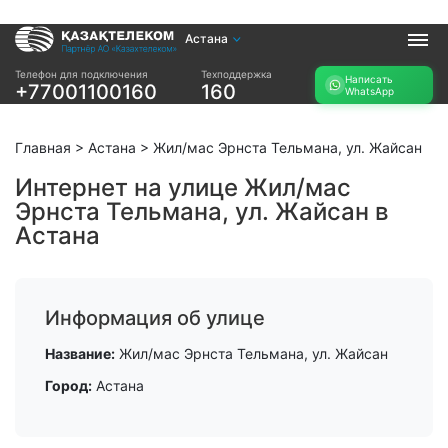
Астана
Услуги
Телефон для подключения
Техподдержка
Написать
+77001100160
160
WhatsApp
Интернет и ТВ в
Интернет в офис
квартире
TV+
Интернет и ТВ в
Главная
>
Астана
>
Жил/мас Эрнста Тельмана, ул. Жайсан
частном доме
Интернет на улице Жил/мас
Эрнста Тельмана, ул. Жайсан в
Прочее
Астана
Проверить
Акции
возможность
Заявка на
подключения
подбор тарифа
Проверить
Информация об улице
Подключиться к
возможность
КазахТелеком
подключения по
Название:
Жил/мас Эрнста Тельмана, ул. Жайсан
названию ЖК
Город:
Астана
Новости