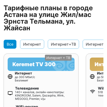
Тарифные планы в городе
Астана на улице Жил/мас
Эрнста Тельмана, ул.
Жайсан
Все
Интернет
Интернет+ТВ
Интернет+
Интернет + ТВ
Keremet TV 300
Инт
Интернет
Инте
до 300 Мбит/с
до 500
Безлимит
Безлим
Телевидение
WiFi
140+ каналов, онлайн-кинотеатры:
518 ₸/
KINOROOM, Salem, Qazaqsha, Wink,
техно
MEGOGO, Premier, viju
WiFi-роутер