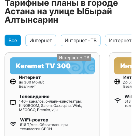
Тарифные планы в городе
Астана на улице Ыбырай
Алтынсарин
Все
Интернет
Интернет+ТВ
Интернет+
Интернет + ТВ
Keremet TV 300
Инт
Интернет
Инте
до 300 Мбит/с
до 500
Безлимит
Безлим
Телевидение
WiFi
140+ каналов, онлайн-кинотеатры:
518 ₸/
KINOROOM, Salem, Qazaqsha, Wink,
техно
MEGOGO, Premier, viju
WiFi-роутер
518 ₸/мес. Обязателен при
технологии GPON