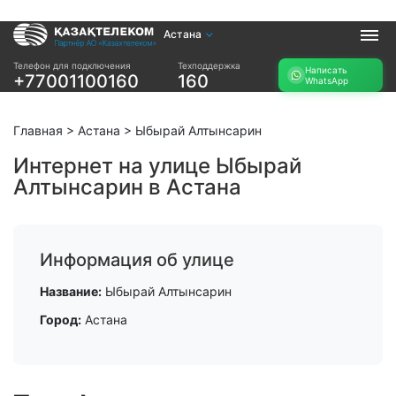
Астана
Услуги
Телефон для подключения
Техподдержка
Написать
+77001100160
160
WhatsApp
Интернет и ТВ в
Интернет в офис
квартире
TV+
Интернет и ТВ в
Главная
>
Астана
>
Ыбырай Алтынсарин
частном доме
Интернет на улице Ыбырай
Алтынсарин в Астана
Прочее
Проверить
Акции
возможность
Заявка на
подключения
Информация об улице
подбор тарифа
Проверить
Подключиться к
Название:
Ыбырай Алтынсарин
возможность
КазахТелеком
подключения по
Город:
Астана
названию ЖК
Новости