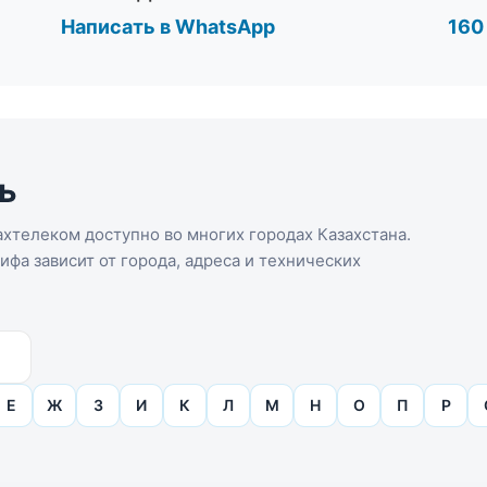
Написать в WhatsApp
160
ь
хтелеком доступно во многих городах Казахстана.
фа зависит от города, адреса и технических
Е
Ж
З
И
К
Л
М
Н
О
П
Р