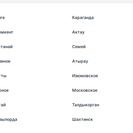
нге
Караганда
мкент
Актау
станай
Семей
леное
Атырау
тты
Изюмовское
рное
Московское
тай
Талдыкорган
зылорда
Шахтинск