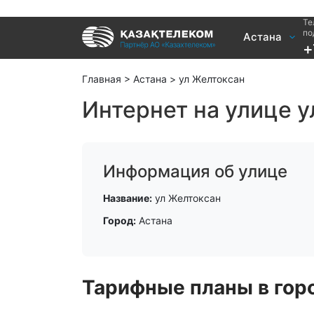
Те
Услуги
по
Астана
+
Интернет и ТВ в квартире
Интернет 
Интернет и ТВ в частном доме
TV+
Главная
>
Астана
>
ул Желтоксан
Интернет на улице у
Информация об улице
Название:
ул Желтоксан
Город:
Астана
Тарифные планы в горо