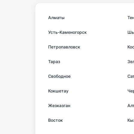
Алматы
Те
Усть-Каменогорск
Шы
Петропавловск
Ко
Тараз
Зе
Свободное
Са
Кокшетау
Че
Жезказган
Ал
Восток
Кы