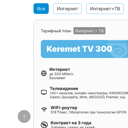
Все
Интернет
Интернет+ТВ
Тарифный план
Интернет + ТВ
Keremet TV 300
Интернет
до 300 Мбит/с
Безлимит
Телевидение
140+ каналов, онлайн-кинотеатры: KINOROOM
Salem, Qazaqsha, Wink, MEGOGO, Premier, viju
WiFi-роутер
518 ₸/мес. Обязателен при технологии GPON
Контракт на 3 года
Добавить скидку на тариф