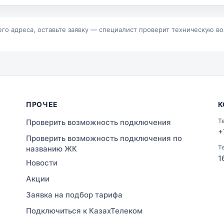
р
Байконур
альск
Зыряновск
его адреса, оставьте заявку — специалист проверит техническую в
ПРОЧЕЕ
К
Т
Проверить возможность подключения
+
Проверить возможность подключения по
Т
названию ЖК
1
Новости
Акции
Заявка на подбор тарифа
Подключиться к КазахТелеком