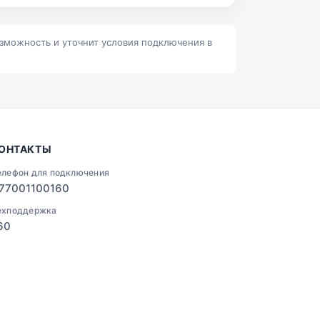
Ленино
Талгар
озможность и уточнит условия подключения в
ОНТАКТЫ
елефон для подключения
77001100160
ехподдержка
60