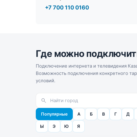
+7 700 110 0160
Где можно подключит
Подключение интернета и телевидения Каза
Возможность подключения конкретного тари
условий.
Популярные
А
Б
В
Г
Д
Ы
Э
Ю
Я