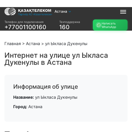
Астана
Услуги
Телефон для подключения
Техподдержка
Написать
+77001100160
160
WhatsApp
Интернет и ТВ в
Интернет в офис
квартире
TV+
Интернет и ТВ в
Главная
>
Астана
>
ул Ыкласа Дукенулы
частном доме
Интернет на улице ул Ыкласа
Дукенулы в Астана
Прочее
Проверить
Акции
возможность
Заявка на
подключения
Информация об улице
подбор тарифа
Проверить
Подключиться к
Название:
ул Ыкласа Дукенулы
возможность
КазахТелеком
подключения по
Город:
Астана
названию ЖК
Новости