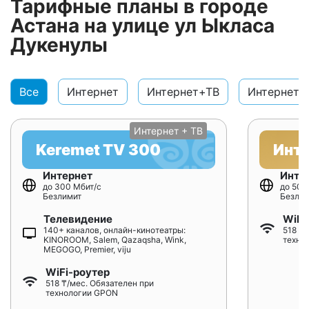
Тарифные планы в городе
Астана на улице ул Ыкласа
Дукенулы
Все
Интернет
Интернет+ТВ
Интернет+
Интернет + ТВ
Keremet TV 300
Инт
Интернет
Инте
до 300 Мбит/с
до 500
Безлимит
Безлим
Телевидение
WiFi
140+ каналов, онлайн-кинотеатры:
518 ₸/
KINOROOM, Salem, Qazaqsha, Wink,
техно
MEGOGO, Premier, viju
WiFi-роутер
518 ₸/мес. Обязателен при
технологии GPON