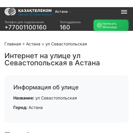
Астана
Услуги
Телефон для подключения
Техподдержка
Написать
+77001100160
160
WhatsApp
Интернет и ТВ в
Интернет в офис
квартире
TV+
Интернет и ТВ в
Главная
>
Астана
>
ул Севастопольская
частном доме
Интернет на улице ул
Севастопольская в Астана
Прочее
Проверить
Акции
возможность
Заявка на
подключения
Информация об улице
подбор тарифа
Проверить
Подключиться к
Название:
ул Севастопольская
возможность
КазахТелеком
подключения по
Город:
Астана
названию ЖК
Новости