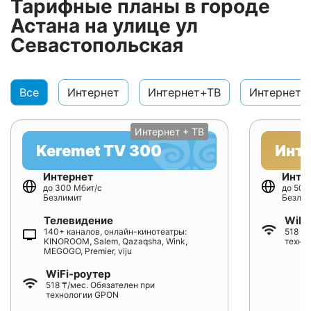
Тарифные планы в городе
Астана на улице ул
Севастопольская
Все
Интернет
Интернет+ТВ
Интернет+
Интернет + ТВ
Keremet TV 300
Инт
Интернет
Инте
до 300 Мбит/с
до 500
Безлимит
Безлим
Телевидение
WiFi
140+ каналов, онлайн-кинотеатры:
518 ₸/
KINOROOM, Salem, Qazaqsha, Wink,
техно
MEGOGO, Premier, viju
WiFi-роутер
518 ₸/мес. Обязателен при
технологии GPON