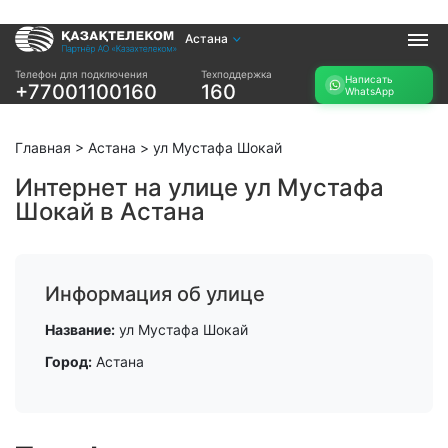
Астана
Услуги
Телефон для подключения
Техподдержка
Написать
+77001100160
160
WhatsApp
Интернет и ТВ в
Интернет в офис
квартире
TV+
Интернет и ТВ в
Главная
>
Астана
>
ул Мустафа Шокай
частном доме
Интернет на улице ул Мустафа
Шокай в Астана
Прочее
Проверить
Акции
возможность
Заявка на
подключения
Информация об улице
подбор тарифа
Проверить
Подключиться к
Название:
ул Мустафа Шокай
возможность
КазахТелеком
подключения по
Город:
Астана
названию ЖК
Новости