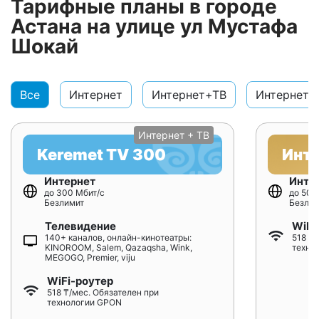
Тарифные планы в городе
Астана на улице ул Мустафа
Шокай
Все
Интернет
Интернет+ТВ
Интернет+
Интернет + ТВ
Keremet TV 300
Инт
Интернет
Инте
до 300 Мбит/с
до 500
Безлимит
Безлим
Телевидение
WiFi
140+ каналов, онлайн-кинотеатры:
518 ₸/
KINOROOM, Salem, Qazaqsha, Wink,
техно
MEGOGO, Premier, viju
WiFi-роутер
518 ₸/мес. Обязателен при
технологии GPON