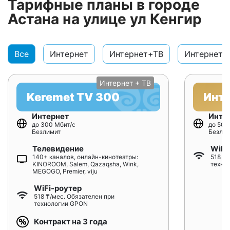
Тарифные планы в городе
Астана на улице ул Кенгир
Все
Интернет
Интернет+ТВ
Интернет+
Интернет + ТВ
Keremet TV 300
Инт
Интернет
Инте
до 300 Мбит/с
до 500
Безлимит
Безлим
Телевидение
WiFi
140+ каналов, онлайн-кинотеатры:
518 ₸/
KINOROOM, Salem, Qazaqsha, Wink,
техно
MEGOGO, Premier, viju
WiFi-роутер
518 ₸/мес. Обязателен при
технологии GPON
Контракт на 3 года