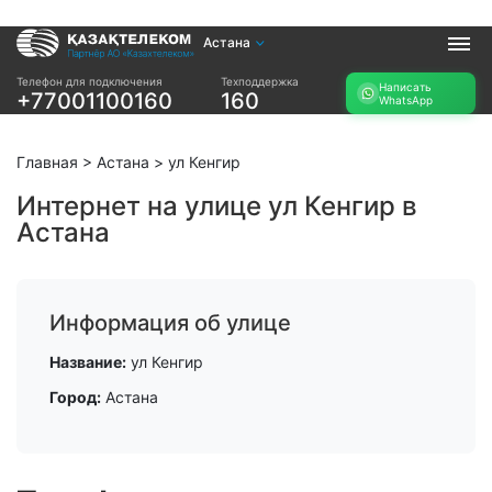
Астана
Услуги
Телефон для подключения
Техподдержка
Написать
+77001100160
160
WhatsApp
Интернет и ТВ в
Интернет в офис
квартире
TV+
Интернет и ТВ в
Главная
>
Астана
>
ул Кенгир
частном доме
Интернет на улице ул Кенгир в
Астана
Прочее
Проверить
Акции
возможность
Заявка на
подключения
Информация об улице
подбор тарифа
Проверить
Подключиться к
Название:
ул Кенгир
возможность
КазахТелеком
подключения по
Город:
Астана
названию ЖК
Новости