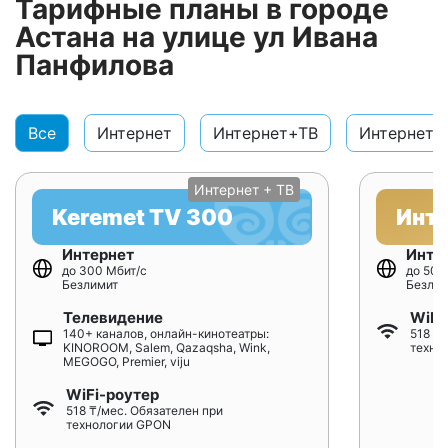
Тарифные планы в городе
Астана на улице ул Ивана
Панфилова
Все
Интернет
Интернет+ТВ
Интернет+
Интернет + ТВ
Keremet TV 300
Инт
Интернет
Инте
до 300 Мбит/с
до 500
Безлимит
Безлим
Телевидение
WiFi
140+ каналов, онлайн-кинотеатры:
518 ₸/
KINOROOM, Salem, Qazaqsha, Wink,
техно
MEGOGO, Premier, viju
WiFi-роутер
518 ₸/мес. Обязателен при
технологии GPON