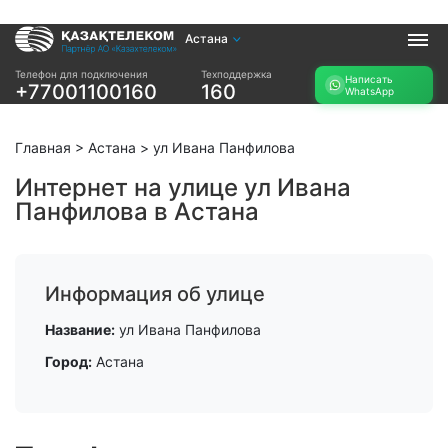
Астана
Услуги
Телефон для подключения
Техподдержка
Написать
+77001100160
160
WhatsApp
Интернет и ТВ в
Интернет в офис
квартире
TV+
Интернет и ТВ в
Главная
>
Астана
>
ул Ивана Панфилова
частном доме
Интернет на улице ул Ивана
Панфилова в Астана
Прочее
Проверить
Акции
возможность
Заявка на
подключения
Информация об улице
подбор тарифа
Проверить
Подключиться к
Название:
ул Ивана Панфилова
возможность
КазахТелеком
подключения по
Город:
Астана
названию ЖК
Новости