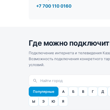
+7 700 110 0160
Где можно подключит
Подключение интернета и телевидения Каза
Возможность подключения конкретного тари
условий.
Популярные
А
Б
В
Г
Д
Ы
Э
Ю
Я