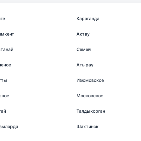
нге
Караганда
мкент
Актау
станай
Семей
леное
Атырау
тты
Изюмовское
рное
Московское
тай
Талдыкорган
зылорда
Шахтинск