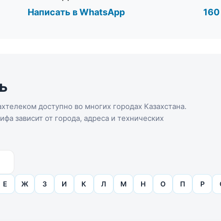
Написать в WhatsApp
160
ь
хтелеком доступно во многих городах Казахстана.
фа зависит от города, адреса и технических
Е
Ж
З
И
К
Л
М
Н
О
П
Р