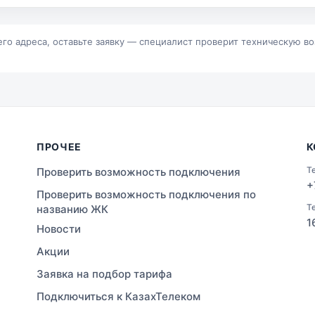
р
Байконур
альск
Зыряновск
его адреса, оставьте заявку — специалист проверит техническую в
ПРОЧЕЕ
К
Т
Проверить возможность подключения
+
Проверить возможность подключения по
Т
названию ЖК
1
Новости
Акции
Заявка на подбор тарифа
Подключиться к КазахТелеком