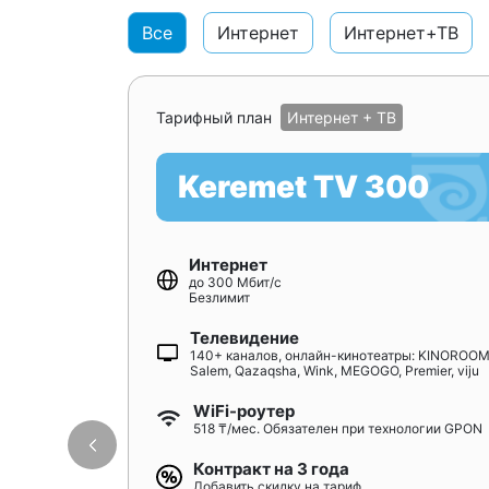
Все
Интернет
Интернет+ТВ
Тарифный план
Интернет + ТВ
Keremet TV 300
Интернет
до 300 Мбит/с
Безлимит
Телевидение
140+ каналов, онлайн-кинотеатры: KINOROOM
Salem, Qazaqsha, Wink, MEGOGO, Premier, viju
WiFi-роутер
518 ₸/мес. Обязателен при технологии GPON
Контракт на 3 года
Добавить скидку на тариф