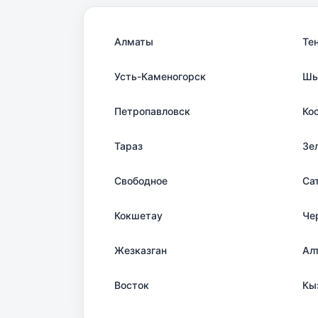
Алматы
Те
Усть-Каменогорск
Шы
Петропавловск
Ко
Тараз
Зе
Свободное
Са
Кокшетау
Че
Жезказган
Ал
Восток
Кы