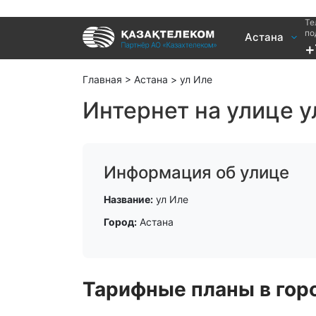
Те
Услуги
по
Астана
+
Интернет и ТВ в квартире
Интернет 
Интернет и ТВ в частном доме
TV+
Главная
>
Астана
>
ул Иле
Интернет на улице у
Информация об улице
Название:
ул Иле
Город:
Астана
Тарифные планы в горо