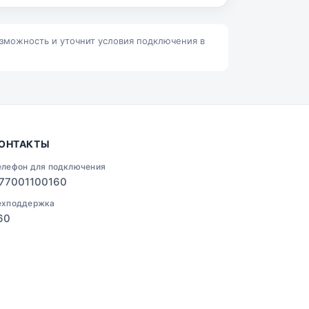
Ленино
Талгар
озможность и уточнит условия подключения в
ОНТАКТЫ
елефон для подключения
77001100160
ехподдержка
60