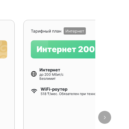
Рекомендуе
Тарифный план
Интернет
Интернет 200
Интернет
до 200 Мбит/с
Безлимит
WiFi-роутер
518 ₸/мес. Обязателен при технологии GPON