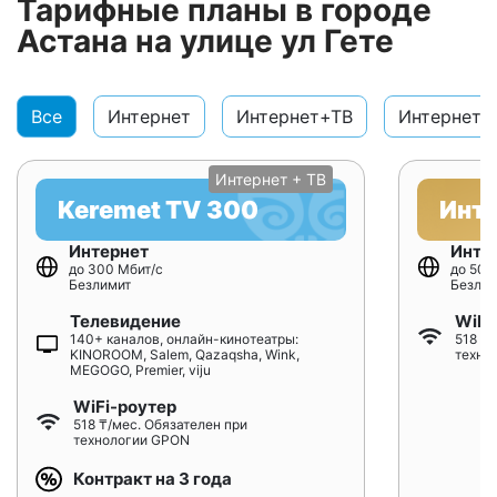
Тарифные планы в городе
Астана на улице ул Гете
Все
Интернет
Интернет+ТВ
Интернет+
Интернет + ТВ
Keremet TV 300
Инт
Интернет
Инте
до 300 Мбит/с
до 500
Безлимит
Безлим
Телевидение
WiFi
140+ каналов, онлайн-кинотеатры:
518 ₸/
KINOROOM, Salem, Qazaqsha, Wink,
техно
MEGOGO, Premier, viju
WiFi-роутер
518 ₸/мес. Обязателен при
технологии GPON
Контракт на 3 года