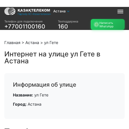
Астана
Услуги
Телефон для подключения
Техподдержка
Написать
+77001100160
160
WhatsApp
Интернет и ТВ в
Интернет в офис
квартире
TV+
Интернет и ТВ в
Главная
>
Астана
>
ул Гете
частном доме
Интернет на улице ул Гете в
Астана
Прочее
Проверить
Акции
возможность
Заявка на
подключения
Информация об улице
подбор тарифа
Проверить
Подключиться к
Название:
ул Гете
возможность
КазахТелеком
подключения по
Город:
Астана
названию ЖК
Новости