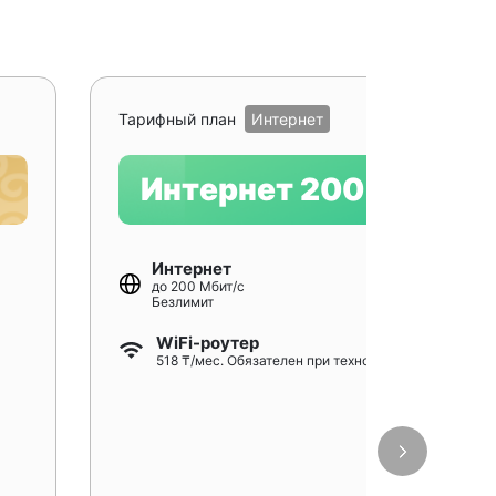
Рекомендуе
Тарифный план
Интернет
Интернет 200
Интернет
до 200 Мбит/с
Безлимит
WiFi-роутер
518 ₸/мес. Обязателен при технологии GPON