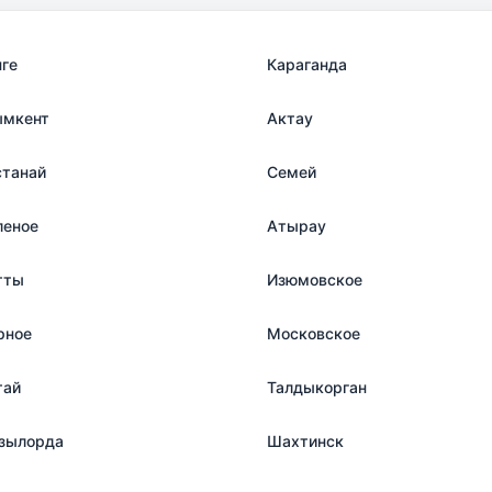
нге
Караганда
мкент
Актау
станай
Семей
леное
Атырау
тты
Изюмовское
рное
Московское
тай
Талдыкорган
зылорда
Шахтинск