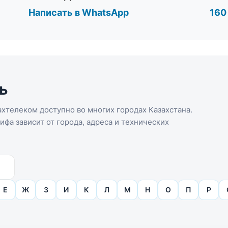
Написать в WhatsApp
160
ь
хтелеком доступно во многих городах Казахстана.
фа зависит от города, адреса и технических
Е
Ж
З
И
К
Л
М
Н
О
П
Р