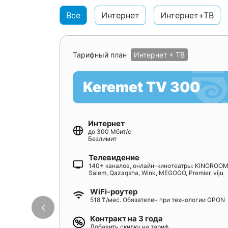
Все
Интернет
Интернет+ТВ
Тарифный план
Интернет + ТВ
Keremet TV 300
Интернет
до 300 Мбит/с
Безлимит
Телевидение
140+ каналов, онлайн-кинотеатры: KINOROOM
Salem, Qazaqsha, Wink, MEGOGO, Premier, viju
WiFi-роутер
518 ₸/мес. Обязателен при технологии GPON
Контракт на 3 года
Добавить скидку на тариф