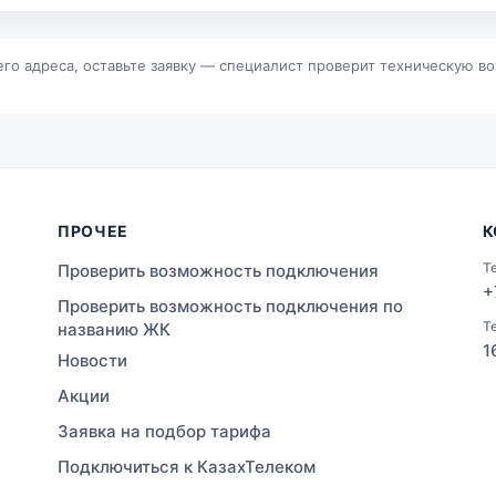
р
Байконур
альск
Зыряновск
его адреса, оставьте заявку — специалист проверит техническую в
ПРОЧЕЕ
К
Т
Проверить возможность подключения
+
Проверить возможность подключения по
Т
названию ЖК
1
Новости
Акции
Заявка на подбор тарифа
Подключиться к КазахТелеком