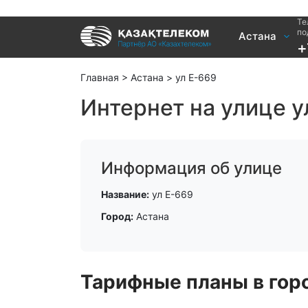
Те
Услуги
по
Астана
+
Интернет и ТВ в квартире
Интернет 
Интернет и ТВ в частном доме
TV+
Главная
>
Астана
>
ул Е-669
Интернет на улице у
Информация об улице
Название:
ул Е-669
Город:
Астана
Тарифные планы в горо