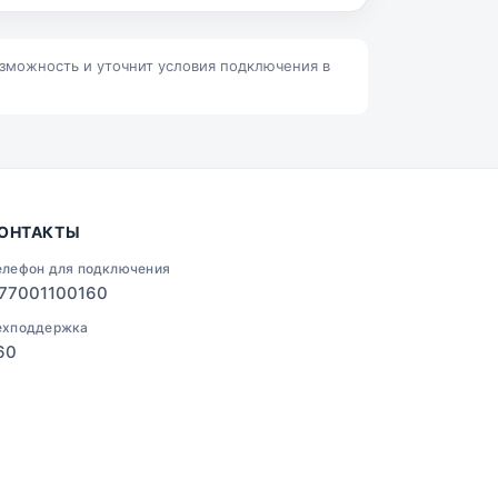
Ленино
Талгар
озможность и уточнит условия подключения в
ОНТАКТЫ
елефон для подключения
77001100160
ехподдержка
60