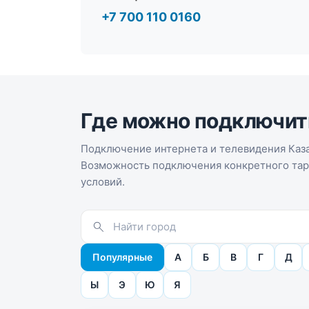
+7 700 110 0160
Где можно подключит
Подключение интернета и телевидения Каза
Возможность подключения конкретного тари
условий.
Популярные
А
Б
В
Г
Д
Ы
Э
Ю
Я