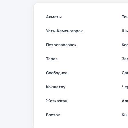
Алматы
Те
Усть-Каменогорск
Шы
Петропавловск
Ко
Тараз
Зе
Свободное
Са
Кокшетау
Че
Жезказган
Ал
Восток
Кы