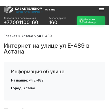
Астана
Услуги
Телефон для подключения
Техподдержка
Написать
+77001100160
160
WhatsApp
Интернет и ТВ в
Интернет в офис
квартире
TV+
Интернет и ТВ в
Главная
>
Астана
>
ул Е-489
частном доме
Интернет на улице ул Е-489 в
Астана
Прочее
Проверить
Акции
возможность
Заявка на
подключения
Информация об улице
подбор тарифа
Проверить
Подключиться к
Название:
ул Е-489
возможность
КазахТелеком
подключения по
Город:
Астана
названию ЖК
Новости