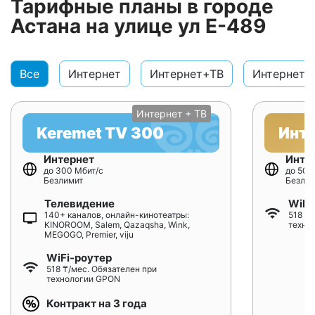
Тарифные планы в городе
Астана на улице ул Е-489
Все
Интернет
Интернет+ТВ
Интернет+
Интернет + ТВ
Keremet TV 300
Инт
Интернет
Инте
до 300 Мбит/с
до 500
Безлимит
Безлим
Телевидение
WiFi
140+ каналов, онлайн-кинотеатры:
518 ₸/
KINOROOM, Salem, Qazaqsha, Wink,
техно
MEGOGO, Premier, viju
WiFi-роутер
518 ₸/мес. Обязателен при
технологии GPON
Контракт на 3 года