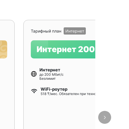
Рекомендуе
Тарифный план
Интернет
Интернет 200
Интернет
до 200 Мбит/с
Безлимит
WiFi-роутер
518 ₸/мес. Обязателен при технологии GPON