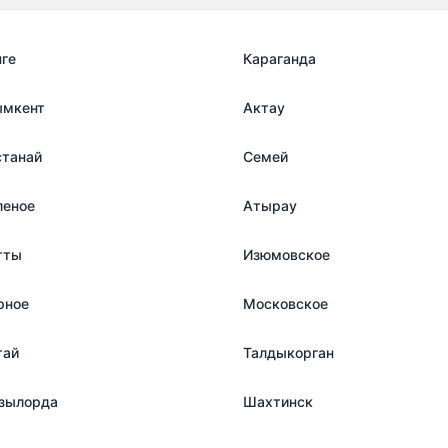
нге
Караганда
мкент
Актау
станай
Семей
леное
Атырау
тты
Изюмовское
рное
Московское
тай
Талдыкорган
зылорда
Шахтинск