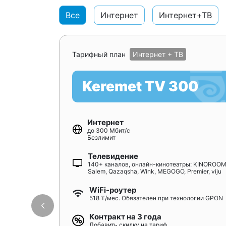
Все
Интернет
Интернет+ТВ
Тарифный план
Интернет + ТВ
Keremet TV 300
Интернет
до 300 Мбит/с
Безлимит
Телевидение
140+ каналов, онлайн-кинотеатры: KINOROOM
Salem, Qazaqsha, Wink, MEGOGO, Premier, viju
WiFi-роутер
518 ₸/мес. Обязателен при технологии GPON
Контракт на 3 года
Добавить скидку на тариф