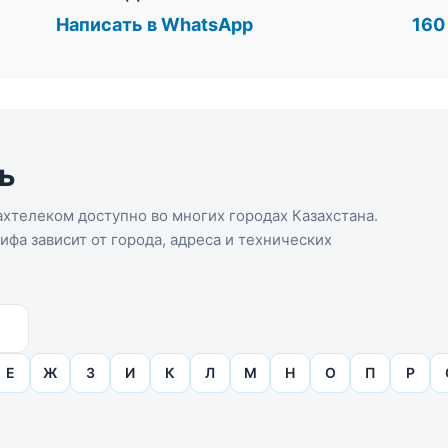
Написать в WhatsApp
160
ь
хтелеком доступно во многих городах Казахстана.
фа зависит от города, адреса и технических
Е
Ж
З
И
К
Л
М
Н
О
П
Р