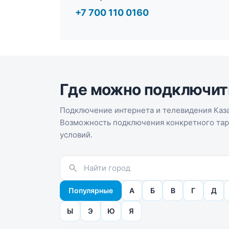
+7 700 110 0160
Где можно подключит
Подключение интернета и телевидения Каза
Возможность подключения конкретного тари
условий.
Популярные
А
Б
В
Г
Д
Ы
Э
Ю
Я