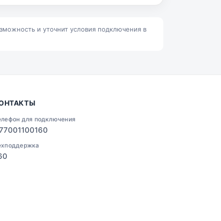
Ленино
Талгар
озможность и уточнит условия подключения в
ОНТАКТЫ
елефон для подключения
77001100160
ехподдержка
60