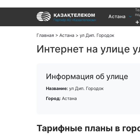
Те
Услуги
по
Астана
+
Интернет и ТВ в квартире
Интернет 
Интернет и ТВ в частном доме
TV+
Главная
>
Астана
>
ул Дип. Городок
Интернет на улице у
Информация об улице
Название:
ул Дип. Городок
Город:
Астана
Тарифные планы в горо