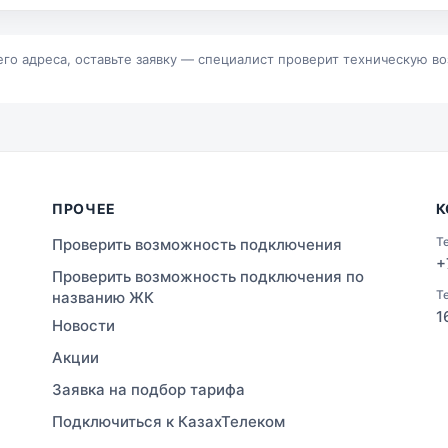
р
Байконур
альск
Зыряновск
его адреса, оставьте заявку — специалист проверит техническую в
ПРОЧЕЕ
К
Т
Проверить возможность подключения
+
Проверить возможность подключения по
Т
названию ЖК
1
Новости
Акции
Заявка на подбор тарифа
Подключиться к КазахТелеком