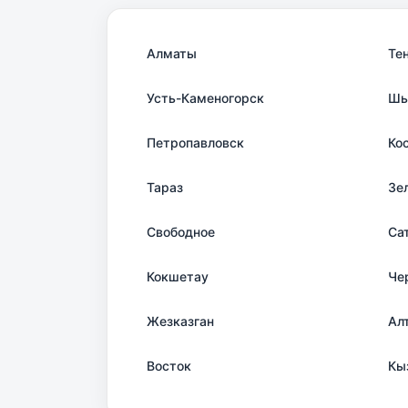
Алматы
Те
Усть-Каменогорск
Шы
Петропавловск
Ко
Тараз
Зе
Свободное
Са
Кокшетау
Че
Жезказган
Ал
Восток
Кы