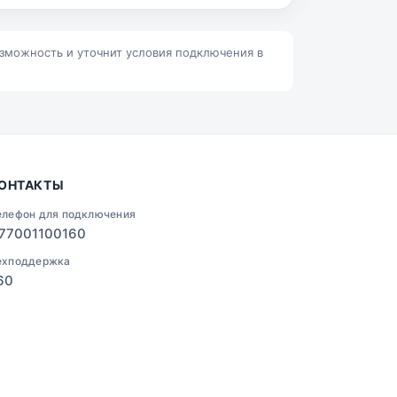
Ленино
Талгар
озможность и уточнит условия подключения в
ОНТАКТЫ
елефон для подключения
77001100160
ехподдержка
60