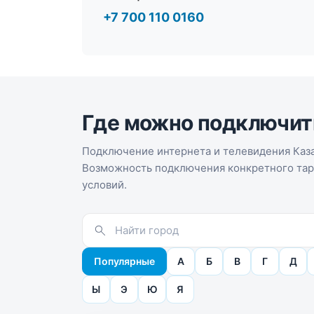
+7 700 110 0160
Где можно подключит
Подключение интернета и телевидения Каза
Возможность подключения конкретного тари
условий.
Популярные
А
Б
В
Г
Д
Ы
Э
Ю
Я