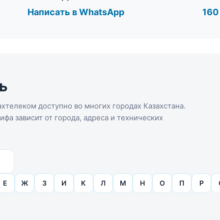
Написать в WhatsApp
160
ь
хтелеком доступно во многих городах Казахстана.
фа зависит от города, адреса и технических
Е
Ж
З
И
К
Л
М
Н
О
П
Р