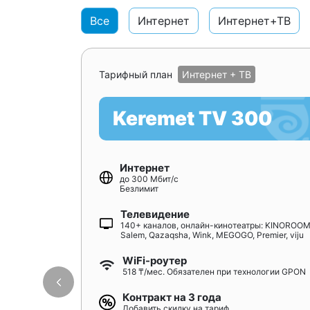
Все
Интернет
Интернет+ТВ
Тарифный план
Интернет + ТВ
Keremet TV 300
Интернет
до 300 Мбит/с
Безлимит
Телевидение
140+ каналов, онлайн-кинотеатры: KINOROOM
Salem, Qazaqsha, Wink, MEGOGO, Premier, viju
WiFi-роутер
518 ₸/мес. Обязателен при технологии GPON
Контракт на 3 года
Добавить скидку на тариф