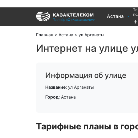
Те
Услуги
по
Астана
+
Интернет и ТВ в квартире
Интернет 
Интернет и ТВ в частном доме
TV+
Главная
>
Астана
>
ул Арганаты
Интернет на улице у
Информация об улице
Название:
ул Арганаты
Город:
Астана
Тарифные планы в горо