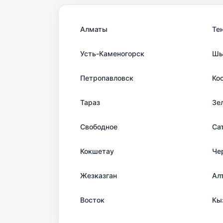
Алматы
Те
Усть-Каменогорск
Шы
Петропавловск
Ко
Тараз
Зе
Свободное
Са
Кокшетау
Че
Жезказган
Ал
Восток
Кы