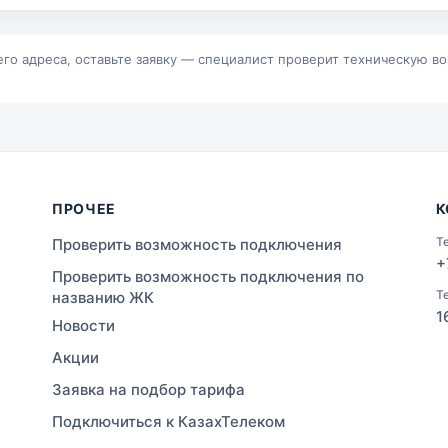
р
Байконур
альск
Зыряновск
его адреса, оставьте заявку — специалист проверит техническую в
ПРОЧЕЕ
К
Т
Проверить возможность подключения
+
Проверить возможность подключения по
Т
названию ЖК
1
Новости
Акции
Заявка на подбор тарифа
Подключиться к КазахТелеком