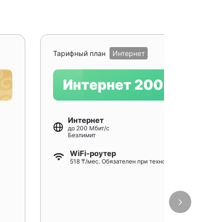
Рекомендуе
Тарифный план
Интернет
Интернет 200
Интернет
до 200 Мбит/с
Безлимит
WiFi-роутер
518 ₸/мес. Обязателен при технологии GPON