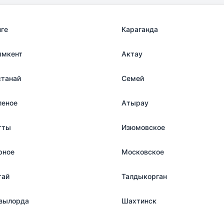
нге
Караганда
мкент
Актау
станай
Семей
леное
Атырау
тты
Изюмовское
рное
Московское
тай
Талдыкорган
зылорда
Шахтинск