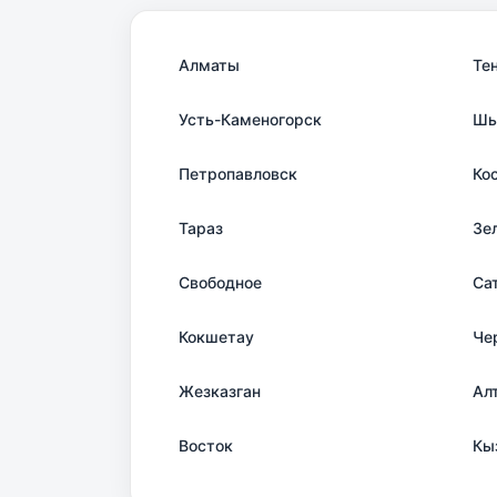
Алматы
Те
Усть-Каменогорск
Шы
Петропавловск
Ко
Тараз
Зе
Свободное
Са
Кокшетау
Че
Жезказган
Ал
Восток
Кы