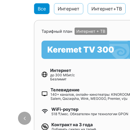
Все
Интернет
Интернет+ТВ
Тарифный план
Интернет + ТВ
Keremet TV 300
Интернет
до 300 Мбит/с
Безлимит
Телевидение
140+ каналов, онлайн-кинотеатры: KINOROOM
Salem, Qazaqsha, Wink, MEGOGO, Premier, viju
WiFi-роутер
518 ₸/мес. Обязателен при технологии GPON
Контракт на 3 года
Добавить скидку на тариф