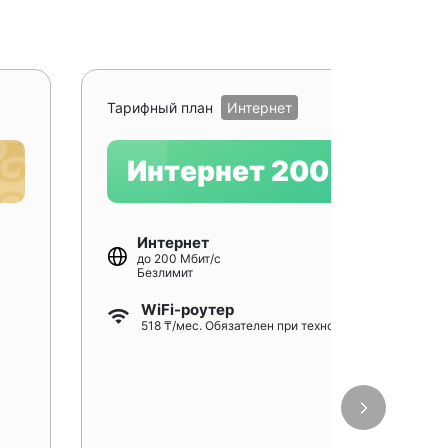
Рекомендуе
Тарифный план
Интернет
Интернет 200
Интернет
до 200 Мбит/с
Безлимит
WiFi-роутер
518 ₸/мес. Обязателен при технологии GPON