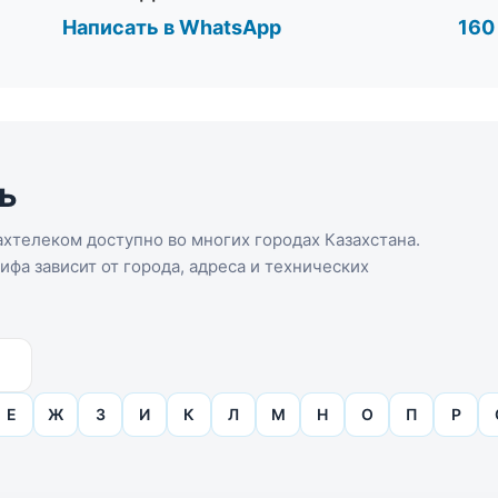
Написать в WhatsApp
160
ь
хтелеком доступно во многих городах Казахстана.
фа зависит от города, адреса и технических
Е
Ж
З
И
К
Л
М
Н
О
П
Р