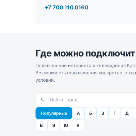
+7 700 110 0160
Где можно подключит
Подключение интернета и телевидения Каза
Возможность подключения конкретного тари
условий.
Популярные
А
Б
В
Г
Д
Ы
Э
Ю
Я