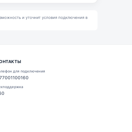
Ленино
Талгар
озможность и уточнит условия подключения в
ОНТАКТЫ
елефон для подключения
77001100160
ехподдержка
60