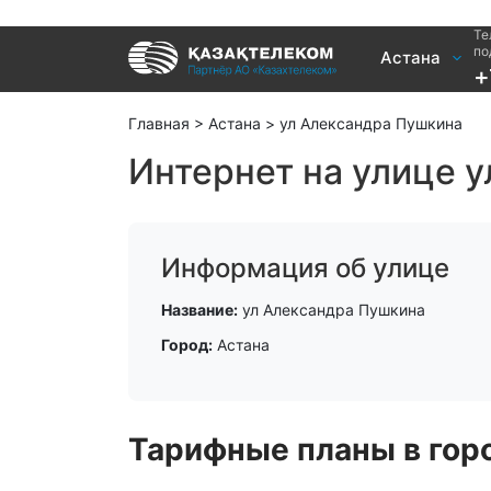
Те
Услуги
по
Астана
+
Интернет и ТВ в квартире
Интернет 
Интернет и ТВ в частном доме
TV+
Главная
>
Астана
>
ул Александра Пушкина
Интернет на улице 
Информация об улице
Название:
ул Александра Пушкина
Город:
Астана
Тарифные планы в гор