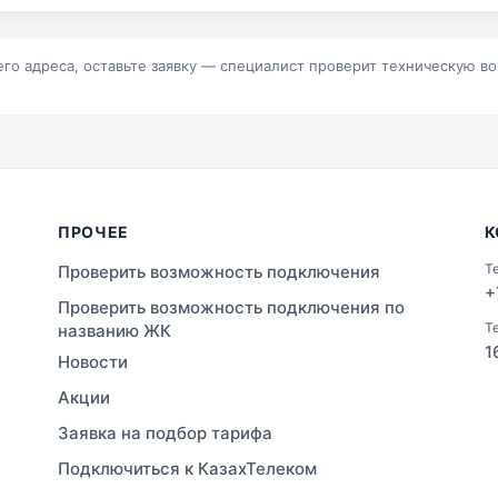
р
Байконур
альск
Зыряновск
его адреса, оставьте заявку — специалист проверит техническую в
ПРОЧЕЕ
К
Т
Проверить возможность подключения
+
Проверить возможность подключения по
Т
названию ЖК
1
Новости
Акции
Заявка на подбор тарифа
Подключиться к КазахТелеком