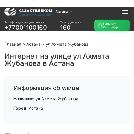
Астана
Услуги
Телефон для подключения
Техподдержка
Написать
+77001100160
160
WhatsApp
Интернет и ТВ в
Интернет в офис
квартире
TV+
Интернет и ТВ в
Главная
>
Астана
>
ул Ахмета Жубанова
частном доме
Интернет на улице ул Ахмета
Жубанова в Астана
Прочее
Проверить
Акции
возможность
Заявка на
подключения
Информация об улице
подбор тарифа
Проверить
Подключиться к
Название:
ул Ахмета Жубанова
возможность
КазахТелеком
подключения по
Город:
Астана
названию ЖК
Новости