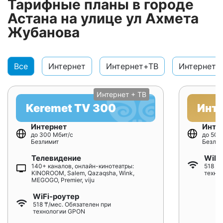
Тарифные планы в городе
Астана на улице ул Ахмета
Жубанова
Все
Интернет
Интернет+ТВ
Интернет+
Интернет + ТВ
Keremet TV 300
Инт
Интернет
Инте
до 300 Мбит/с
до 500
Безлимит
Безлим
Телевидение
WiFi
140+ каналов, онлайн-кинотеатры:
518 ₸/
KINOROOM, Salem, Qazaqsha, Wink,
техно
MEGOGO, Premier, viju
WiFi-роутер
518 ₸/мес. Обязателен при
технологии GPON